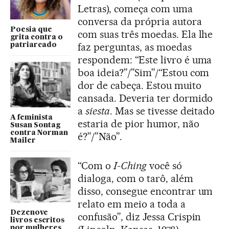
Letras), começa com uma
conversa da própria autora
Poesia que
com suas três moedas. Ela lhe
grita contra o
faz perguntas, as moedas
patriarcado
respondem: “Este livro é uma
boa ideia?”/”Sim”/“Estou com
dor de cabeça. Estou muito
cansada. Deveria ter dormido
a
siesta
. Mas se tivesse deitado
A feminista
estaria de pior humor, não
Susan Sontag
contra Norman
é?”/”Não”.
Mailer
“Com o
I-Ching
você só
dialoga, com o tarô, além
disso, consegue encontrar um
relato em meio a toda a
Dezenove
confusão”, diz Jessa Crispin
livros escritos
por mulheres