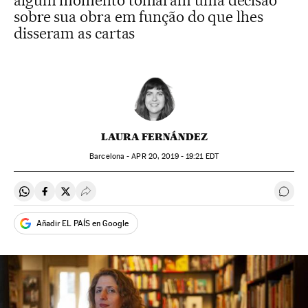
algum momento tomaram uma decisão
sobre sua obra em função do que lhes
disseram as cartas
LAURA FERNÁNDEZ
Barcelona -
APR
20, 2019 - 19:21
EDT
Compartir en Whatsapp
Compartir en Facebook
Compartir en Twitter
Desplegar Redes Sociales
Come
Añadir EL PAÍS en Google