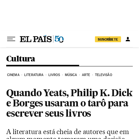
Pular para o conteúdo
SUSCRÍBETE
Cultura
CINEMA
LITERATURA
LIVROS
MÚSICA
ARTE
TELEVISÃO
Quando Yeats, Philip K. Dick
e Borges usaram o tarô para
escrever seus livros
A literatura está cheia de autores que em