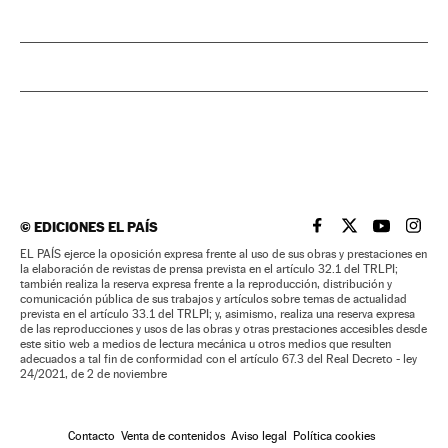
©
EDICIONES EL PAÍS
EL PAÍS BRASIL EN
EL PAÍS BRASI
EL PAÍS B
EL PA
EL PAÍS ejerce la oposición expresa frente al uso de sus obras y prestaciones en
la elaboración de revistas de prensa prevista en el artículo 32.1 del TRLPI;
también realiza la reserva expresa frente a la reproducción, distribución y
comunicación pública de sus trabajos y artículos sobre temas de actualidad
prevista en el artículo 33.1 del TRLPI; y, asimismo, realiza una reserva expresa
de las reproducciones y usos de las obras y otras prestaciones accesibles desde
este sitio web a medios de lectura mecánica u otros medios que resulten
adecuados a tal fin de conformidad con el artículo 67.3 del Real Decreto - ley
24/2021, de 2 de noviembre
Contacto
Venta de contenidos
Aviso legal
Política cookies