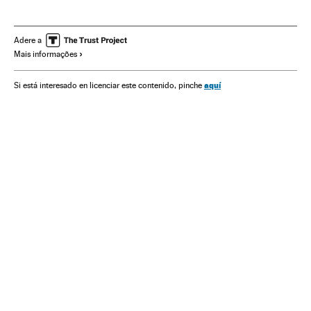
Ocultismo
Literatura americana
Literatura
Cultura
Adere a
Mais informações
aquí
Si está interesado en licenciar este contenido, pinche