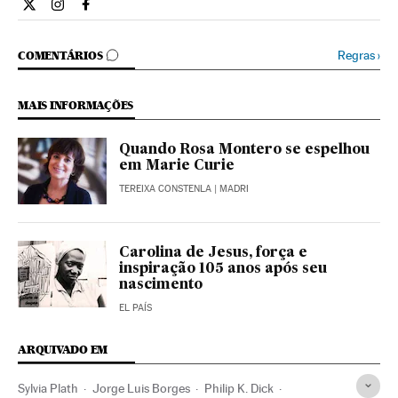
Cultura El País Brasil en Twitter
Cultura El País Brasil en Instagram
Cultura El País Brasil en Facebook
COMENTÁRIOS
Regras
›
COMENTÁRIOS
MAIS INFORMAÇÕES
Quando Rosa Montero se espelhou
em Marie Curie
TEREIXA CONSTENLA
| MADRI
Carolina de Jesus, força e
inspiração 105 anos após seu
nascimento
EL PAÍS
ARQUIVADO EM
Sylvia Plath
Jorge Luis Borges
Philip K. Dick