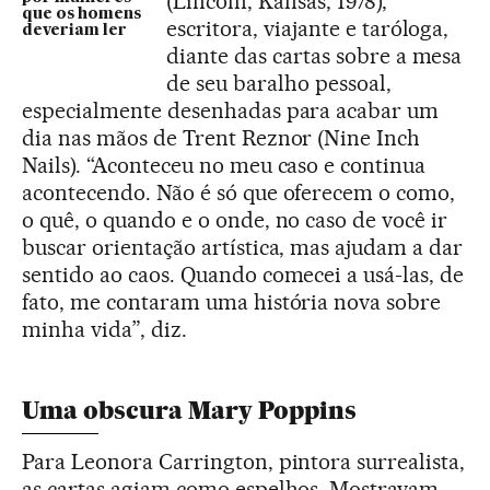
(Lincoln, Kansas, 1978),
que os homens
escritora, viajante e taróloga,
deveriam ler
diante das cartas sobre a mesa
de seu baralho pessoal,
especialmente desenhadas para acabar um
dia nas mãos de Trent Reznor (Nine Inch
Nails). “Aconteceu no meu caso e continua
acontecendo. Não é só que oferecem o como,
o quê, o quando e o onde, no caso de você ir
buscar orientação artística, mas ajudam a dar
sentido ao caos. Quando comecei a usá-las, de
fato, me contaram uma história nova sobre
minha vida”, diz.
Uma obscura Mary Poppins
Para Leonora Carrington, pintora surrealista,
as cartas agiam como espelhos. Mostravam