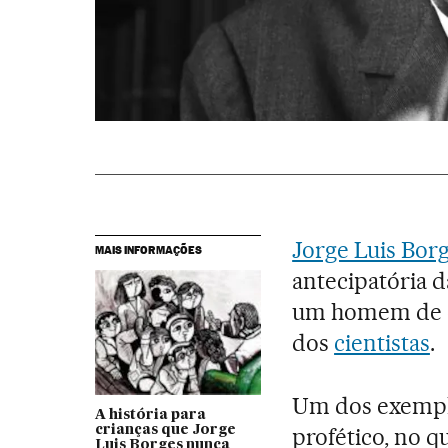
Jorge Luis Bor
MAIS INFORMAÇÕES
antecipatória 
um homem de ciê
dos
cientistas
.
Um dos exemplo
A história para
crianças que Jorge
profético, no q
Luis Borges nunca