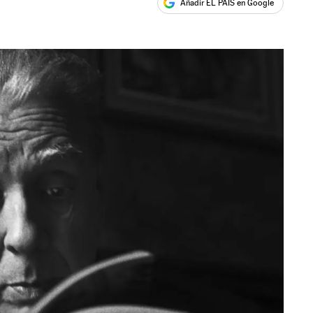
Añadir EL PAÍS en Google
ales