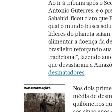
Ao ir à tribuna após o Se
Antonio Guterres, e o pr
Sahahid, ficou claro que
qual o mundo busca solu
líderes do planeta saiam
alimentar a doença da de
brasileiro reforçando sua
tradicional”, fazendo aut
que devastaram a Amazô
desmatadores
.
Nos dois prime
MAIS INFORMAÇÕES
média de des
quilômetros qu
aos cinco anos 