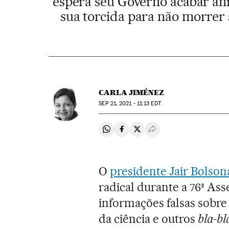
espera seu Governo acabar a
sua torcida para não morrer
CARLA JIMÉNEZ
SEP
21, 2021 - 11:13
EDT
Compartir en Whatsapp
Compartir en Facebook
Compartir en Twitter
Desplegar Redes Soci
O
presidente Jair Bolson
radical durante a 76ª As
informações falsas sobre
da ciência e outros
bla-bl