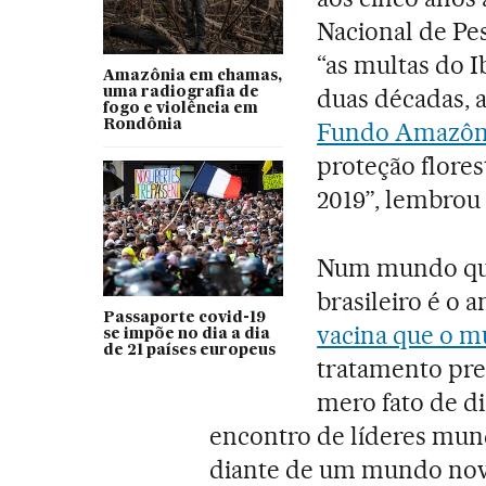
Nacional de Pes
“as multas do 
Amazônia em chamas,
duas décadas, 
uma radiografia de
fogo e violência em
Rondônia
Fundo Amazôn
proteção flores
2019”, lembrou 
Num mundo que
brasileiro é o 
Passaporte covid-19
vacina que o 
se impõe no dia a dia
de 21 países europeus
tratamento pre
mero fato de d
encontro de líderes mundi
diante de um mundo nov