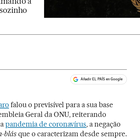
nimando a
 sozinho
Añadir EL PAÍS en Google
ales
aro
falou o previsível para a sua base
sembleia Geral da ONU, reiterando
 a
pandemia de coronavírus
, a negação
a-blás
que o caracterizam desde sempre.