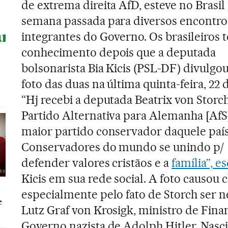
de extrema direita AfD, esteve no Brasil
semana passada para diversos encontr
integrantes do Governo. Os brasileiros
conhecimento depois que a deputada
bolsonarista Bia Kicis (PSL-DF) divulgo
foto das duas na última quinta-feira, 22 d
“Hj recebi a deputada Beatrix von Storc
Partido Alternativa para Alemanha [AfS]
maior partido conservador daquele país
Conservadores do mundo se unindo p/
defender valores cristãos e a
família”, e
Kicis em sua rede social. A foto causou 
especialmente pelo fato de Storch ser n
e
Lutz Graf von Krosigk, ministro de Fina
Governo nazista de Adolph Hitler. Nas