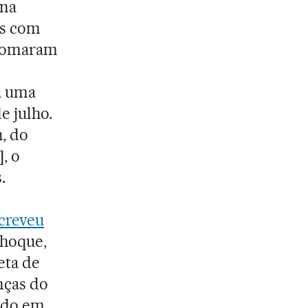
 na
os com
 tomaram
u uma
e julho.
h, do
, o
.
screveu
choque,
eta de
nças do
cido em