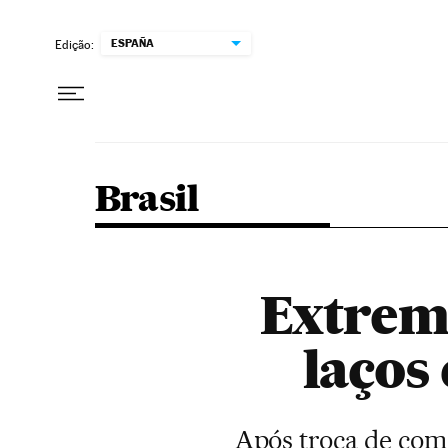
Pular para o conteúdo
ESPAÑA
Edição:
Brasil
Extrema
laços
Após troca de com