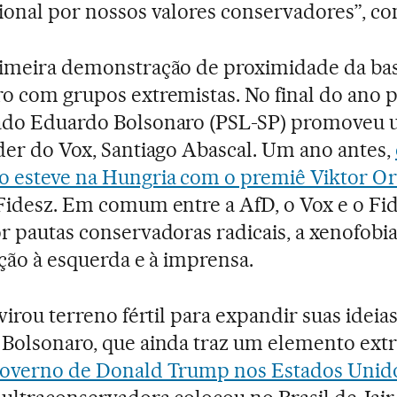
ional por nossos valores conservadores”, c
imeira demonstração de proximidade da ba
o com grupos extremistas. No final do ano 
ado Eduardo Bolsonaro (PSL-SP) promoveu u
der do Vox, Santiago Abascal. Um ano antes,
 esteve na Hungria com o premiê Viktor Or
Fidesz. Em comum entre a AfD, o Vox e o Fid
r pautas conservadoras radicais, a xenofobia
ação à esquerda e à imprensa.
virou terreno fértil para expandir suas ideia
Bolsonaro, que ainda traz um elemento extr
overno de Donald Trump nos Estados Unid