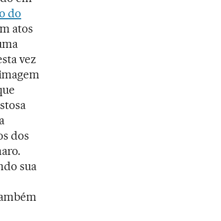
ão do
m atos
 uma
esta vez
A imagem
que
istosa
a
os dos
naro.
ndo sua
, também