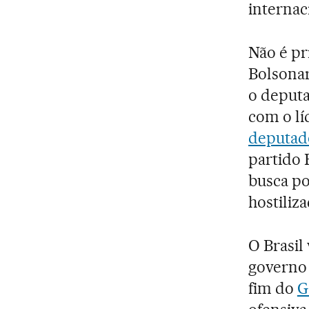
internac
Não é pr
Bolsonar
o deput
com o lí
deputado
partido 
busca po
hostiliz
O Brasil 
governo 
fim do
G