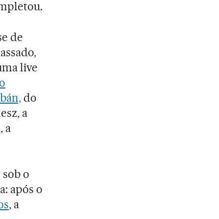
ompletou.
se de
passado,
ma live
o
bán,
do
esz, a
, a
s sob o
a: após o
os
, a