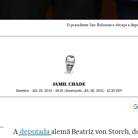
O presidente Jair Bolsonaro abraça a depu
JAMIL CHADE
Genebra -
JUL
22, 2021 - 19:15
atualizado:
JUL
26, 2021 - 12:20
EDT
app
acebook
n Twitter
gar Redes Sociales
A
deputada
alemã Beatriz von Storch, d