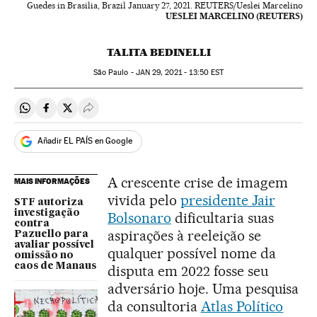
Guedes in Brasilia, Brazil January 27, 2021. REUTERS/Ueslei Marcelino
UESLEI MARCELINO (REUTERS)
TALITA BEDINELLI
São Paulo -
JAN
29, 2021 - 13:50
EST
Compartir en Whatsapp
Compartir en Facebook
Compartir en Twitter
Desplegar Redes Sociales
Añadir EL PAÍS en Google
A crescente crise de imagem
MAIS INFORMAÇÕES
vivida pelo
presidente Jair
STF autoriza
investigação
Bolsonaro
dificultaria suas
contra
aspirações à reeleição se
Pazuello para
avaliar possível
qualquer possível nome da
omissão no
caos de Manaus
disputa em 2022 fosse seu
adversário hoje. Uma pesquisa
da consultoria
Atlas Político