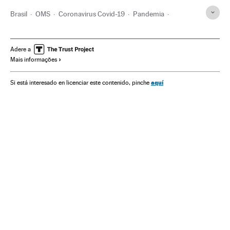
Brasil
OMS
Coronavirus Covid-19
Pandemia
Coronavirus
Doenças infecciosas
Doenças respiratórias
Ministério Saúde
Sinovac
João Doria Júnior
Adere a
Mais informações
São Paulo
Estado São Paulo
Vacinas
Vacinação
Jair Bolsonaro
Medicina
Saúde pública
aquí
Si está interesado en licenciar este contenido, pinche