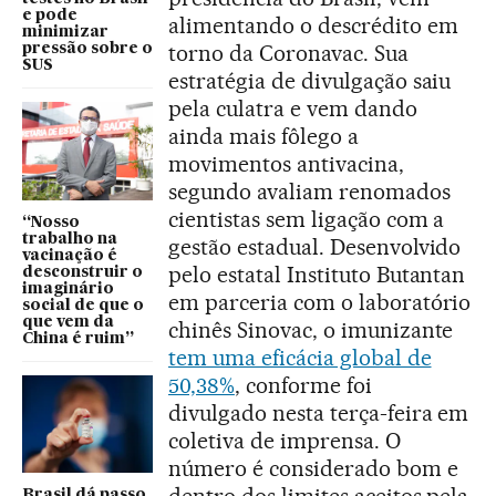
e pode
alimentando o descrédito em
minimizar
torno da Coronavac. Sua
pressão sobre o
SUS
estratégia de divulgação saiu
pela culatra e vem dando
ainda mais fôlego a
movimentos antivacina,
segundo avaliam renomados
cientistas sem ligação com a
“Nosso
trabalho na
gestão estadual. Desenvolvido
vacinação é
pelo estatal Instituto Butantan
desconstruir o
imaginário
em parceria com o laboratório
social de que o
que vem da
chinês Sinovac, o imunizante
China é ruim”
tem uma eficácia global de
50,38%
, conforme foi
divulgado nesta terça-feira em
coletiva de imprensa. O
número é considerado bom e
dentro dos limites aceitos pela
Brasil dá passo