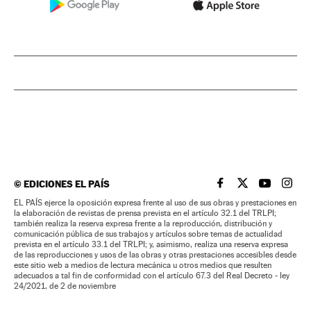
©
EDICIONES EL PAÍS
EL PAÍS BRASIL EN
EL PAÍS BRASI
EL PAÍS B
EL PA
EL PAÍS ejerce la oposición expresa frente al uso de sus obras y prestaciones en
la elaboración de revistas de prensa prevista en el artículo 32.1 del TRLPI;
también realiza la reserva expresa frente a la reproducción, distribución y
comunicación pública de sus trabajos y artículos sobre temas de actualidad
prevista en el artículo 33.1 del TRLPI; y, asimismo, realiza una reserva expresa
de las reproducciones y usos de las obras y otras prestaciones accesibles desde
este sitio web a medios de lectura mecánica u otros medios que resulten
adecuados a tal fin de conformidad con el artículo 67.3 del Real Decreto - ley
24/2021, de 2 de noviembre