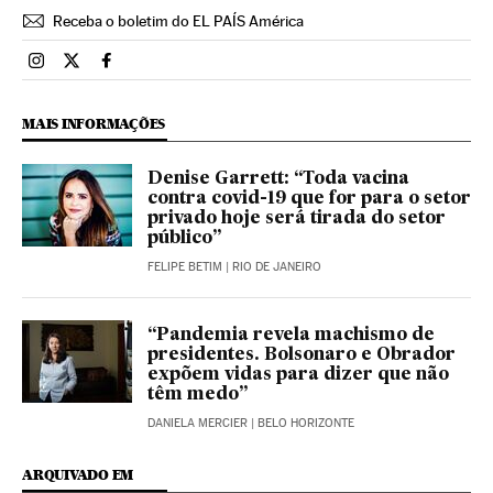
Receba o boletim do EL PAÍS América
Brasil El País Brasil en Instagram
Brasil El País Brasil en Twitter
Brasil El País Brasil en Facebook
MAIS INFORMAÇÕES
Denise Garrett: “Toda vacina
contra covid-19 que for para o setor
privado hoje será tirada do setor
público”
FELIPE BETIM
| RIO DE JANEIRO
“Pandemia revela machismo de
presidentes. Bolsonaro e Obrador
expõem vidas para dizer que não
têm medo”
DANIELA MERCIER
| BELO HORIZONTE
ARQUIVADO EM