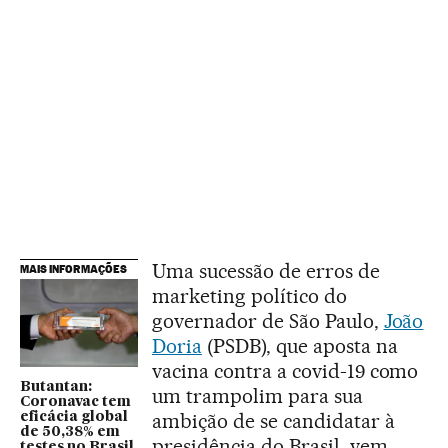
Uma sucessão de erros de
MAIS INFORMAÇÕES
marketing político do
governador de São Paulo,
João
Doria
(PSDB), que aposta na
vacina contra a covid-19 como
Butantan:
um trampolim para sua
Coronavac tem
ambição de se candidatar à
eficácia global
de 50,38% em
presidência do Brasil, vem
testes no Brasil