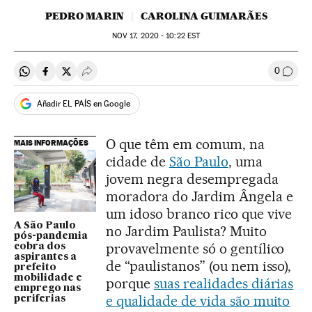
PEDRO MARIN
CAROLINA GUIMARÃES
NOV
17, 2020 - 10:22
EST
0
Compartir en Whatsapp
Compartir en Facebook
Compartir en Twitter
Desplegar Redes Sociales
Comen
Añadir EL PAÍS en Google
O que têm em comum, na
MAIS INFORMAÇÕES
cidade de
São Paulo
, uma
jovem negra desempregada
moradora do Jardim Ângela e
um idoso branco rico que vive
A São Paulo
no Jardim Paulista? Muito
pós-pandemia
provavelmente só o gentílico
cobra dos
aspirantes a
de “paulistanos” (ou nem isso),
prefeito
mobilidade e
porque
suas realidades diárias
emprego nas
e qualidade de vida são muito
periferias