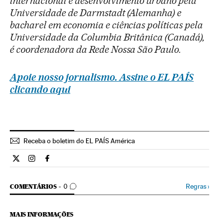
internacional e desenvolvimento urbano pela
Universidade de Darmstadt (Alemanha) e
bacharel em economia e ciências políticas pela
Universidade da Columbia Britânica (Canadá),
é coordenadora da Rede Nossa São Paulo.
Apoie nosso jornalismo. Assine o EL PAÍS
clicando aqui
Receba o boletim do EL PAÍS América
Opiniao El País Brasil en Twitter
Opiniao El País Brasil en Instagram
Opiniao El País Brasil en Facebook
COMENTÁRIOS
Regras
›
COMENTÁRIOS
0
MAIS INFORMAÇÕES