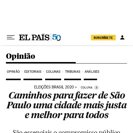
Pular para o conteúdo
SUSCRÍBETE
Opinião
OPINIÃO
EDITORIAIS
COLUNAS
TRIBUNAS
ANÁLISES
ELEIÇÕES BRASIL 2020
i
COLUNA
Caminhos para fazer de São
Paulo uma cidade mais justa
e melhor para todos
São essenciais o compromisso público