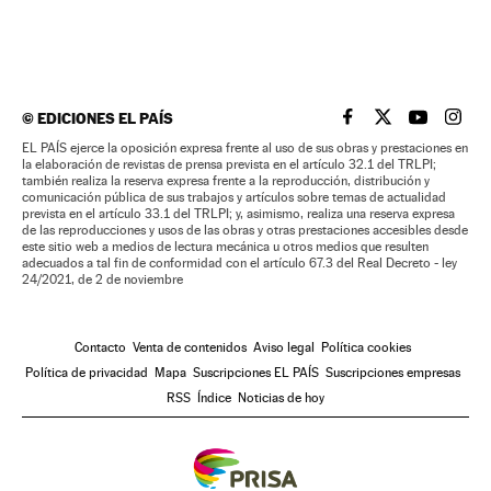
©
EDICIONES EL PAÍS
EL PAÍS BRASIL EN
EL PAÍS BRASI
EL PAÍS B
EL PA
EL PAÍS ejerce la oposición expresa frente al uso de sus obras y prestaciones en
la elaboración de revistas de prensa prevista en el artículo 32.1 del TRLPI;
también realiza la reserva expresa frente a la reproducción, distribución y
comunicación pública de sus trabajos y artículos sobre temas de actualidad
prevista en el artículo 33.1 del TRLPI; y, asimismo, realiza una reserva expresa
de las reproducciones y usos de las obras y otras prestaciones accesibles desde
este sitio web a medios de lectura mecánica u otros medios que resulten
adecuados a tal fin de conformidad con el artículo 67.3 del Real Decreto - ley
24/2021, de 2 de noviembre
Contacto
Venta de contenidos
Aviso legal
Política cookies
Política de privacidad
Mapa
Suscripciones EL PAÍS
Suscripciones empresas
RSS
Índice
Noticias de hoy