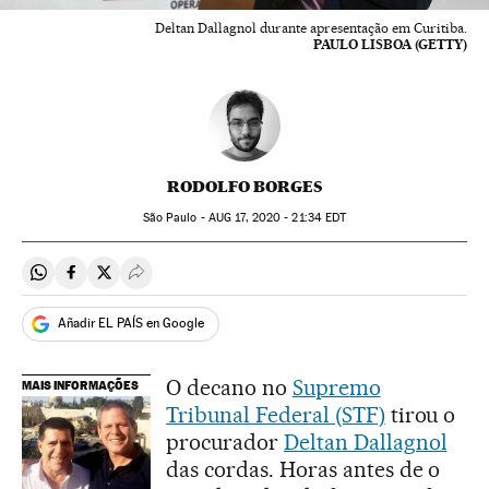
Deltan Dallagnol durante apresentação em Curitiba.
PAULO LISBOA (GETTY)
RODOLFO BORGES
São Paulo -
AUG
17, 2020 - 21:34
EDT
Compartir en Whatsapp
Compartir en Facebook
Compartir en Twitter
Desplegar Redes Sociales
Añadir EL PAÍS en Google
O decano no
Supremo
MAIS INFORMAÇÕES
Tribunal Federal (STF)
tirou o
procurador
Deltan Dallagnol
das cordas. Horas antes de o