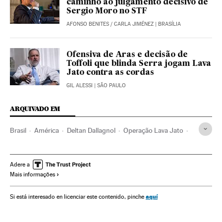
caminho ao julgamento decisivo de
Sergio Moro no STF
AFONSO BENITES
/
CARLA JIMÉNEZ
| BRASÍLIA
Ofensiva de Aras e decisão de
Toffoli que blinda Serra jogam Lava
Jato contra as cordas
GIL ALESSI
| SÃO PAULO
ARQUIVADO EM
Brasil
América
Deltan Dallagnol
Operação Lava Jato
Celso de Mello
STF
Justiça
Política
Luiz Fux
Adere a
Mais informações
aquí
Si está interesado en licenciar este contenido, pinche