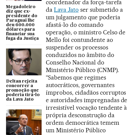
coordenador da força-tarefa
Megadoleiro
da
Lava Jato
ser submetido a
diz que ex-
um julgamento que poderia
presidente do
Paraguai lhe
afastá-lo do comando
deu 600.000
dólares para
operação, o ministro Celso de
financiar sua
Mello foi contundente ao
fuga da Justiça
suspender os processos
conduzidos no âmbito do
Conselho Nacional do
Ministério Público (CNMP).
“Sabemos que regimes
Deltan rejeita
autocráticos, governantes
concorrer a
promoção que
ímprobos, cidadãos corruptos
poderia tirá-lo
e autoridades impregnadas de
da Lava Jato
irresistível vocação tendente à
própria desconstrução da
ordem democrática temem
um Ministério Público