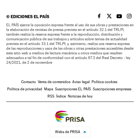
©
EDICIONES EL PAÍS
EL PAÍS BRASIL EN
EL PAÍS BRASI
EL PAÍS B
EL PA
EL PAÍS ejerce la oposición expresa frente al uso de sus obras y prestaciones en
la elaboración de revistas de prensa prevista en el artículo 32.1 del TRLPI;
también realiza la reserva expresa frente a la reproducción, distribución y
comunicación pública de sus trabajos y artículos sobre temas de actualidad
prevista en el artículo 33.1 del TRLPI; y, asimismo, realiza una reserva expresa
de las reproducciones y usos de las obras y otras prestaciones accesibles desde
este sitio web a medios de lectura mecánica u otros medios que resulten
adecuados a tal fin de conformidad con el artículo 67.3 del Real Decreto - ley
24/2021, de 2 de noviembre
Contacto
Venta de contenidos
Aviso legal
Política cookies
Política de privacidad
Mapa
Suscripciones EL PAÍS
Suscripciones empresas
RSS
Índice
Noticias de hoy
Webs de PRISA