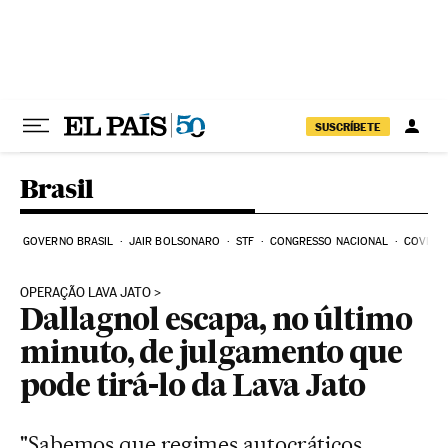
Pular para o conteúdo
SUSCRÍBETE
Brasil
GOVERNO BRASIL
JAIR BOLSONARO
STF
CONGRESSO NACIONAL
COVID-1
OPERAÇÃO LAVA JATO
Dallagnol escapa, no último
minuto, de julgamento que
pode tirá-lo da Lava Jato
"Sabemos que regimes autocráticos,