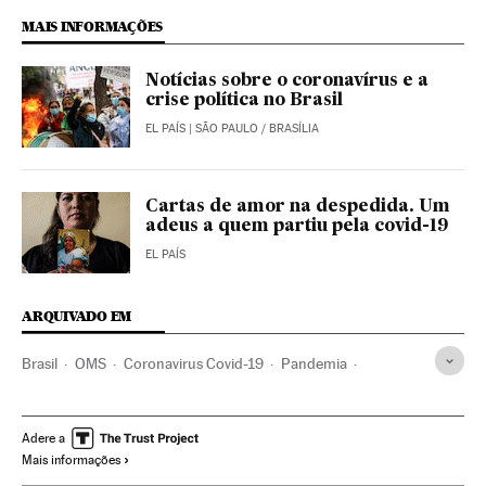
MAIS INFORMAÇÕES
Notícias sobre o coronavírus e a
crise política no Brasil
EL PAÍS
| SÃO PAULO / BRASÍLIA
Cartas de amor na despedida. Um
adeus a quem partiu pela covid-19
EL PAÍS
ARQUIVADO EM
Brasil
OMS
Coronavirus Covid-19
Pandemia
Coronavirus
Doenças infecciosas
Doenças respiratórias
Ministério Saúde
Amor
Luto
Luto nacional
Adere a
Mais informações