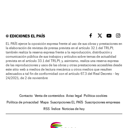
©
EDICIONES EL PAÍS
EL PAÍS BRASIL EN
EL PAÍS BRASI
EL PAÍS B
EL PA
EL PAÍS ejerce la oposición expresa frente al uso de sus obras y prestaciones en
la elaboración de revistas de prensa prevista en el artículo 32.1 del TRLPI;
también realiza la reserva expresa frente a la reproducción, distribución y
comunicación pública de sus trabajos y artículos sobre temas de actualidad
prevista en el artículo 33.1 del TRLPI; y, asimismo, realiza una reserva expresa
de las reproducciones y usos de las obras y otras prestaciones accesibles desde
este sitio web a medios de lectura mecánica u otros medios que resulten
adecuados a tal fin de conformidad con el artículo 67.3 del Real Decreto - ley
24/2021, de 2 de noviembre
Contacto
Venta de contenidos
Aviso legal
Política cookies
Política de privacidad
Mapa
Suscripciones EL PAÍS
Suscripciones empresas
RSS
Índice
Noticias de hoy