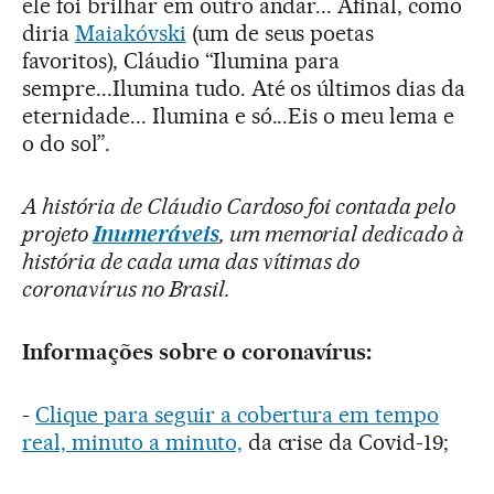
ele foi brilhar em outro andar... Afinal, como
diria
Maiakóvski
(um de seus poetas
favoritos), Cláudio “Ilumina para
sempre...Ilumina tudo. Até os últimos dias da
eternidade... Ilumina e só...Eis o meu lema e
o do sol”.
A história de Cláudio Cardoso foi contada pelo
projeto
Inumeráveis
, um memorial dedicado à
história de cada uma das vítimas do
coronavírus no Brasil.
Informações sobre o coronavírus:
-
Clique para seguir a cobertura em tempo
real, minuto a minuto,
da crise da Covid-19;