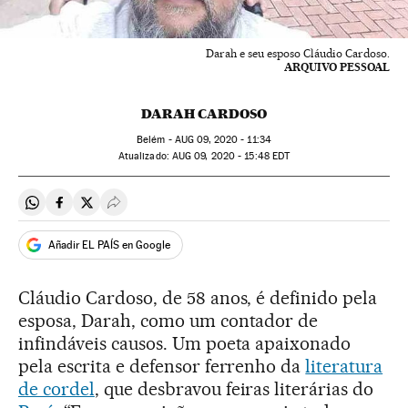
Darah e seu esposo Cláudio Cardoso.
ARQUIVO PESSOAL
DARAH CARDOSO
Belém -
AUG
09, 2020 - 11:34
atualizado:
AUG
09, 2020 - 15:48
EDT
Compartir en Whatsapp
Compartir en Facebook
Compartir en Twitter
Desplegar Redes Sociales
Añadir EL PAÍS en Google
Cláudio Cardoso, de 58 anos, é definido pela
esposa, Darah, como um contador de
infindáveis causos. Um poeta apaixonado
pela escrita e defensor ferrenho da
literatura
de cordel
, que desbravou feiras literárias do