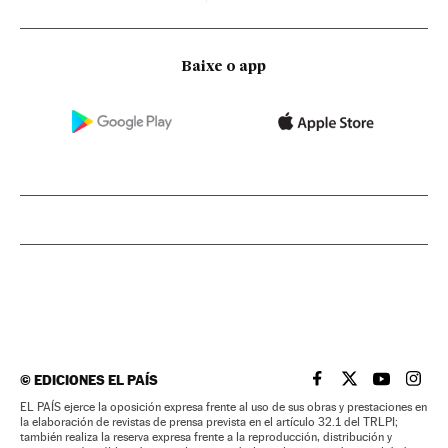
Baixe o app
©
EDICIONES EL PAÍS
EL PAÍS BRASIL EN
EL PAÍS BRASI
EL PAÍS B
EL PA
EL PAÍS ejerce la oposición expresa frente al uso de sus obras y prestaciones en
la elaboración de revistas de prensa prevista en el artículo 32.1 del TRLPI;
también realiza la reserva expresa frente a la reproducción, distribución y