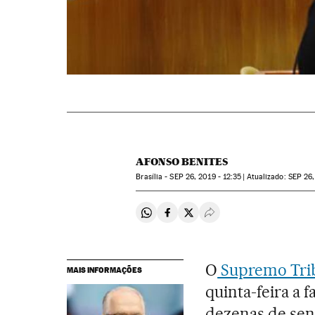
AFONSO BENITES
Brasília -
SEP
26, 2019 - 12:35
atualizado:
SEP
26,
Compartir en Whatsapp
Compartir en Facebook
Compartir en Twitter
Desplegar Redes Soci
O
Supremo Trib
MAIS INFORMAÇÕES
quinta-feira a 
dezenas de sen