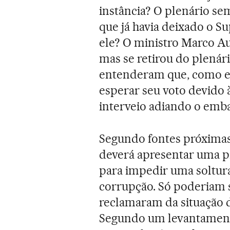
instância? O plenário se
que já havia deixado o S
ele? O ministro Marco Au
mas se retirou do plenári
entenderam que, como el
esperar seu voto devido à
interveio adiando o emba
Segundo fontes próximas
deverá apresentar uma pr
para impedir uma soltu
corrupção. Só poderiam s
reclamaram da situação d
Segundo um levantament