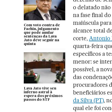
o delatado não 
na fase final d
maiúscula para
Com voto contra de
alcance total d
Fachin, julgamento
que pode anular
sentenças da Lava
corte,
Antonio D
Jato deve seguir na
quinta
quarta-feira q
específicos a t
menor: se inte
possível, a nov
das condenaçõe
procuradores de
Lava Jato vive seu
beneficiários e
inferno astral à
espera dos próximos
da Silva (PT)
, n
passos do STF
qual ele foi co