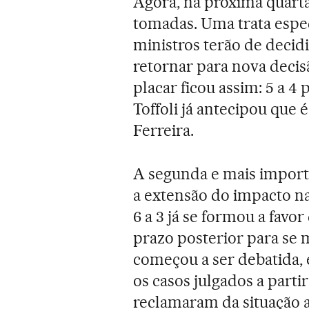
Agora, na próxima quarta
tomadas. Uma trata espec
ministros terão de decidi
retornar para nova decis
placar ficou assim: 5 a 4
Toffoli já antecipou que
Ferreira.
A segunda e mais importa
a extensão do impacto n
6 a 3 já se formou a favo
prazo posterior para se m
começou a ser debatida, e
os casos julgados a parti
reclamaram da situação a