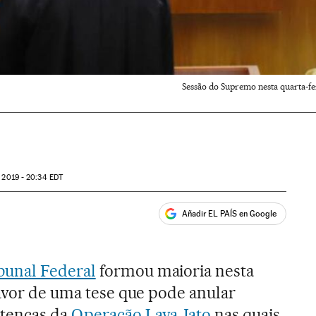
Sessão do Supremo nesta quarta-fe
 2019 - 20:34
EDT
Añadir EL PAÍS en Google
ales
unal Federal
formou maioria nesta
favor de uma tese que pode anular
tenças da
Operação Lava Jato
nas quais