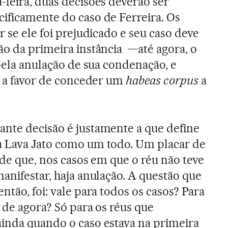
-feira, duas decisões deverão ser
ificamente do caso de Ferreira. Os
r se ele foi prejudicado e seu caso deve
ão da primeira instância —até agora, o
 pela anulação de sua condenação, e
 é a favor de conceder um
habeas corpus
a
nte decisão é justamente a que define
a Lava Jato como um todo. Um placar de
r de que, nos casos em que o réu não teve
anifestar, haja anulação. A questão que
ntão, foi: vale para todos os casos? Para
r de agora? Só para os réus que
inda quando o caso estava na primeira