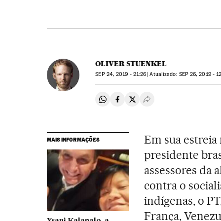
OLIVER STUENKEL
SEP
24, 2019 - 21:26
atualizado:
SEP
26, 2019 - 1
Compartir en Whatsapp
Compartir en Facebook
Compartir en Twitter
Desplegar Redes Soci
Em sua estreia
MAIS INFORMAÇÕES
presidente bras
assessores da a
contra o sociali
indígenas, o PT,
França, Venezue