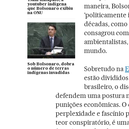
Ysani Kalapalo, a
maneira, Bolso
youtuber indígena
que Bolsonaro exibiu
na ONU
‘politicamente
décadas, como 
consagrou como
ambientalistas,
mundo.
Sob Bolsonaro, dobra
Sobretudo na
E
o número de terras
indígenas invadidas
estão dividido
brasileiro, o d
defendem uma postura ma
punições econômicas. O 
perplexidade e fascínio 
teor conspiratório, é uma