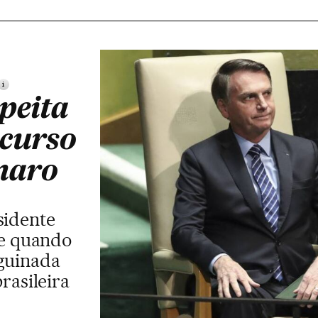
i
peita
scurso
naro
sidente
de quando
guinada
rasileira