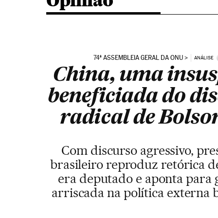
Opinião
74ª ASSEMBLEIA GERAL DA ONU
ANÁLISE
China, uma insus
beneficiada do di
radical de Bolso
Com discurso agressivo, pre
brasileiro reproduz retórica 
era deputado e aponta para 
arriscada na política externa b