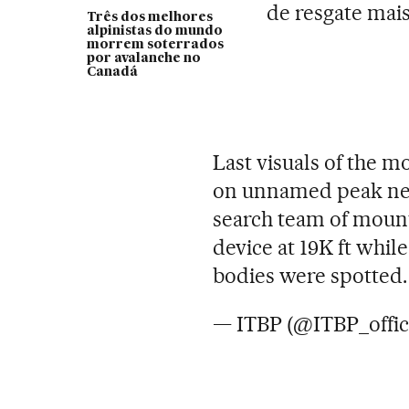
de resgate mai
Três dos melhores
alpinistas do mundo
morrem soterrados
por avalanche no
Canadá
Last visuals of the 
on unnamed peak ne
search team of moun
device at 19K ft whil
bodies were spotted
— ITBP (@ITBP_offic