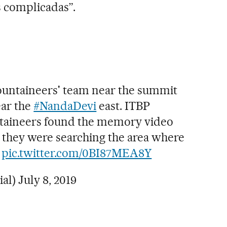
s complicadas”.
mountaineers' team near the summit
ar the
#NandaDevi
east. ITBP
taineers found the memory video
e they were searching the area where
.
pic.twitter.com/0BI87MEA8Y
ial)
July 8, 2019