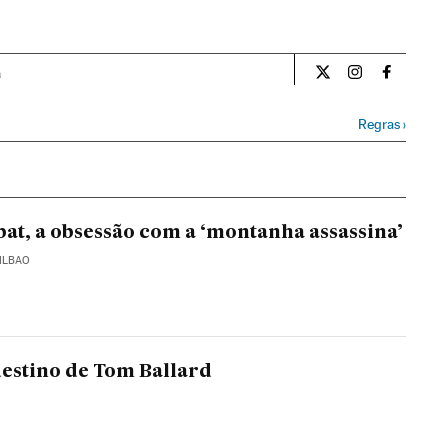
a
Internacional El Pa
Internacional
Internac
Regras
›
at, a obsessão com a ‘montanha assassina’
BILBAO
destino de Tom Ballard