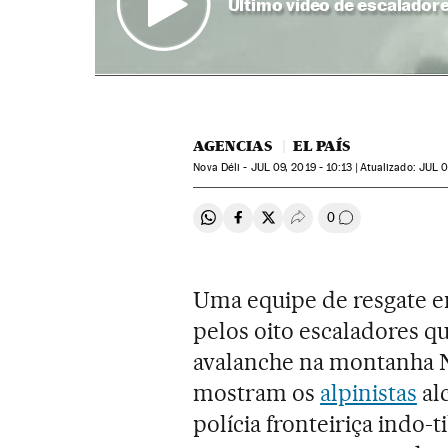
Último vídeo de escalador
AGENCIAS
EL PAÍS
Nova Déli -
JUL
09, 2019 - 10:13
atualizado:
JUL
0
0
Compartir en Whatsapp
Compartir en Facebook
Compartir en Twitter
Desplegar Redes Soci
Comentários
Uma equipe de resgate e
pelos oito escaladores
avalanche na montanha 
mostram os
alpinistas
al
polícia fronteiriça indo-t