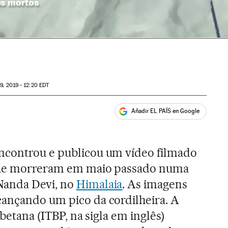
es mortos
9, 2019 - 12:20
EDT
Añadir EL PAÍS en Google
ales
ncontrou e publicou um vídeo filmado
 que morreram em maio passado numa
Nanda Devi, no
Himalaia
. As imagens
cançando um pico da cordilheira. A
ibetana (ITBP, na sigla em inglês)