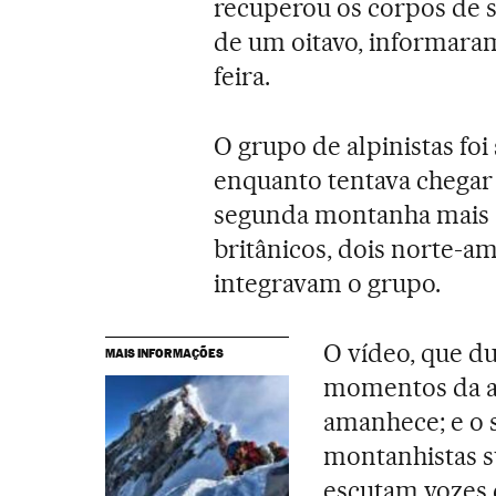
recuperou os corpos de 
de um oitavo, informaram
feira.
O grupo de alpinistas f
enquanto tentava chegar
segunda montanha mais al
britânicos, dois norte-a
integravam o grupo.
O vídeo, que d
MAIS INFORMAÇÕES
momentos da as
amanhece; e o 
montanhistas s
escutam vozes 