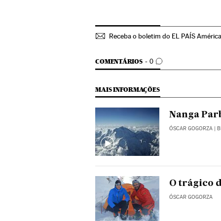
Receba o boletim do EL PAÍS Améric
COMENTÁRIOS
COMENTÁRIOS
0
MAIS INFORMAÇÕES
Nanga Parb
ÓSCAR GOGORZA
| 
O trágico 
ÓSCAR GOGORZA