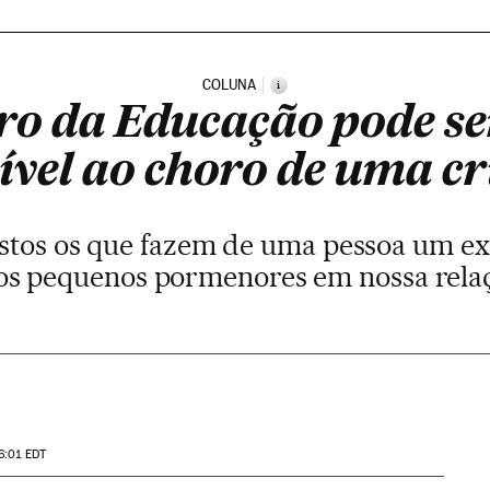
COLUNA
i
ro da Educação pode s
ível ao choro de uma c
estos os que fazem de uma pessoa um e
 os pequenos pormenores em nossa rel
6:01
EDT