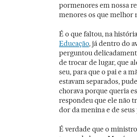
pormenores em nossa rel
menores os que melhor r
É o que faltou, na históri
Educação
, já dentro do 
perguntou delicadamente
de trocar de lugar, que a
seu, para que o pai e a 
estavam separados, pude
chorava porque queria est
respondeu que ele não tr
dor da menina e de seus 
É verdade que o ministr