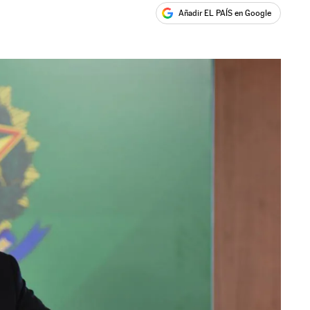
Añadir EL PAÍS en Google
ales