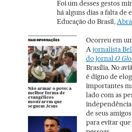
Foi um desses gestos min
há alguns dias a falta d
Educação do Brasil,
Abra
Ocorreu em um 
MAIS INFORMAÇÕES
A
jornalista Be
do jornal
O Glo
Brasília. No av
é digno de elog
importantes ma
Não armar o povo: a
lado com as pe
melhor forma de
evangélicos
mostrarem que
independência d
seguem Jesus
de seus amigos
para evitar qu
pessoas.