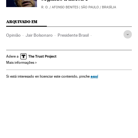
R. O.
/
AFONSO BENITES
| SÃO PAULO / BRASÍLIA
ARQUIVADO EM
Opinião
Jair Bolsonaro
Presidente Brasil
Presidência Brasil
Brasil
Governo Brasil
América do Sul
América Latina
Governo
América
Adere a
Mais informações
Administração Estado
Política
Administração pública
aquí
Si está interesado en licenciar este contenido, pinche