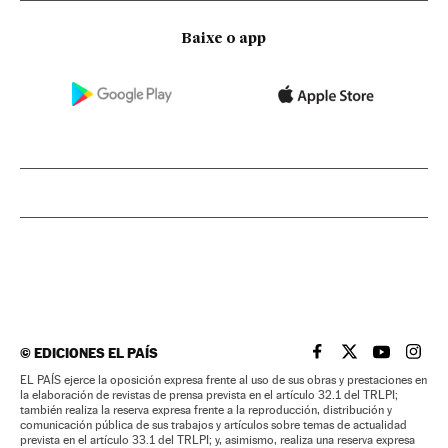
Baixe o app
©
EDICIONES EL PAÍS
EL PAÍS BRASIL EN
EL PAÍS BRASI
EL PAÍS B
EL PA
EL PAÍS ejerce la oposición expresa frente al uso de sus obras y prestaciones en
la elaboración de revistas de prensa prevista en el artículo 32.1 del TRLPI;
también realiza la reserva expresa frente a la reproducción, distribución y
comunicación pública de sus trabajos y artículos sobre temas de actualidad
prevista en el artículo 33.1 del TRLPI; y, asimismo, realiza una reserva expresa