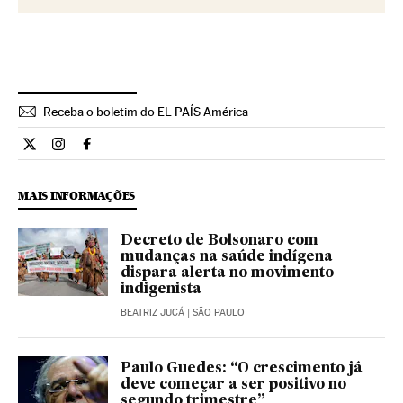
Receba o boletim do EL PAÍS América
Opiniao El País Brasil en Twitter
Opiniao El País Brasil en Instagram
Opiniao El País Brasil en Facebook
MAIS INFORMAÇÕES
Decreto de Bolsonaro com
mudanças na saúde indígena
dispara alerta no movimento
indigenista
BEATRIZ JUCÁ
| SÃO PAULO
Paulo Guedes: “O crescimento já
deve começar a ser positivo no
segundo trimestre”