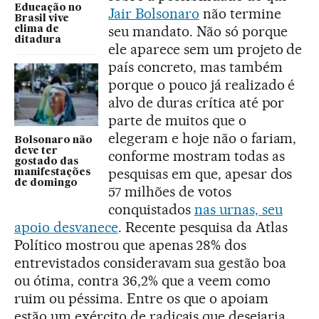
Educação no
Jair Bolsonaro
não termine
Brasil vive
seu mandato. Não só porque
clima de
ditadura
ele aparece sem um projeto de
país concreto, mas também
porque o pouco já realizado é
alvo de duras crítica até por
parte de muitos que o
elegeram e hoje não o fariam,
Bolsonaro não
deve ter
conforme mostram todas as
gostado das
pesquisas em que, apesar dos
manifestações
de domingo
57 milhões de votos
conquistados
nas urnas, seu
apoio desvanece
. Recente pesquisa da Atlas
Político mostrou que apenas 28% dos
entrevistados consideravam sua gestão boa
ou ótima, contra 36,2% que a veem como
ruim ou péssima. Entre os que o apoiam
estão um exército de radicais que desejaria