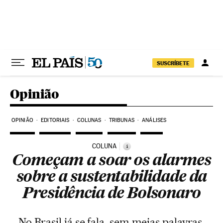
Pular para o conteúdo
SUSCRÍBETE
Opinião
OPINIÃO
EDITORIAIS
COLUNAS
TRIBUNAS
ANÁLISES
COLUNA
i
Começam a soar os alarmes
sobre a sustentabilidade da
Presidência de Bolsonaro
No Brasil já se fala, sem meias palavras,