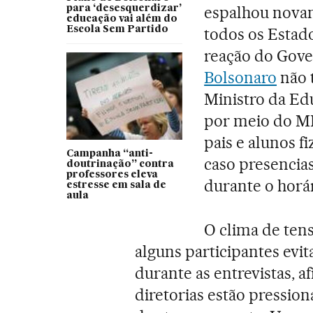
espalhou nova
para ‘desesquerdizar’
educação vai além do
Escola Sem Partido
todos os Estado
reação do Gove
Bolsonaro
não 
Ministro da Ed
por meio do M
pais e alunos f
Campanha “anti-
caso presencia
doutrinação” contra
professores eleva
durante o horár
estresse em sala de
aula
O clima de tens
alguns participantes ev
durante as entrevistas, a
diretorias estão pressio