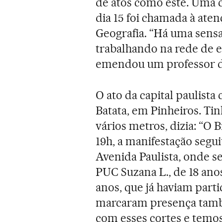
de atos como este. Uma 
dia 15 foi chamada à ate
Geografia. “Há uma sens
trabalhando na rede de en
emendou um professor d
O ato da capital paulist
Batata, em Pinheiros. Tin
vários metros, dizia: “O 
19h, a manifestação segu
Avenida Paulista, onde s
PUC Suzana L., de 18 anos,
anos, que já haviam parti
marcaram presença tamb
com esses cortes e temos 