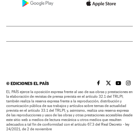
©
EDICIONES EL PAÍS
EL PAÍS BRASIL EN
EL PAÍS BRASI
EL PAÍS B
EL PA
EL PAÍS ejerce la oposición expresa frente al uso de sus obras y prestaciones en
la elaboración de revistas de prensa prevista en el artículo 32.1 del TRLPI;
también realiza la reserva expresa frente a la reproducción, distribución y
comunicación pública de sus trabajos y artículos sobre temas de actualidad
prevista en el artículo 33.1 del TRLPI; y, asimismo, realiza una reserva expresa
de las reproducciones y usos de las obras y otras prestaciones accesibles desde
este sitio web a medios de lectura mecánica u otros medios que resulten
adecuados a tal fin de conformidad con el artículo 67.3 del Real Decreto - ley
24/2021, de 2 de noviembre