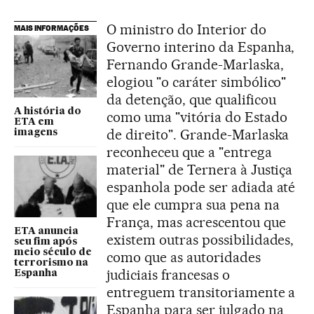
O ministro do Interior do
MAIS INFORMAÇÕES
Governo interino da Espanha,
Fernando Grande-Marlaska,
elogiou "o caráter simbólico"
da detenção, que qualificou
A história do
como uma "vitória do Estado
ETA em
de direito". Grande-Marlaska
imagens
reconheceu que a "entrega
material" de Ternera à Justiça
espanhola pode ser adiada até
que ele cumpra sua pena na
França, mas acrescentou que
ETA anuncia
existem outras possibilidades,
seu fim após
meio século de
como que as autoridades
terrorismo na
judiciais francesas o
Espanha
entreguem transitoriamente a
Espanha para ser julgado na