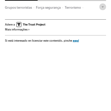
Grupos terroristas
Força segurança
Terrorismo
Processo judicial
Justiça
Josu Ternera
Detenção terroristas
A fim de ETA
Adere a
Mais informações
Operações antiterroristas
Guardia Civil
Terroristas
Detenções
ETA
Luta antiterrorista
aquí
Si está interesado en licenciar este contenido, pinche