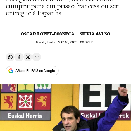
cumprir pena em prisão francesa ou ser
entregue à Espanha
ÓSCAR LÓPEZ-FONSECA
SILVIA AYUSO
Madri / Paris -
MAY
16, 2019 - 08:32
EDT
Compartir en Whatsapp
Compartir en Facebook
Compartir en Twitter
Desplegar Redes Sociales
Añadir EL PAÍS en Google