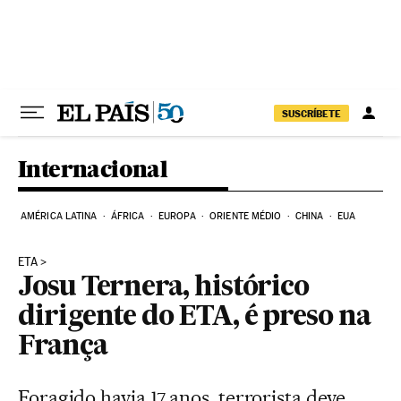
Pular para o conteúdo
SUSCRÍBETE
Internacional
AMÉRICA LATINA
ÁFRICA
EUROPA
ORIENTE MÉDIO
CHINA
EUA
ETA
Josu Ternera, histórico
dirigente do ETA, é preso na
França
Foragido havia 17 anos, terrorista deve