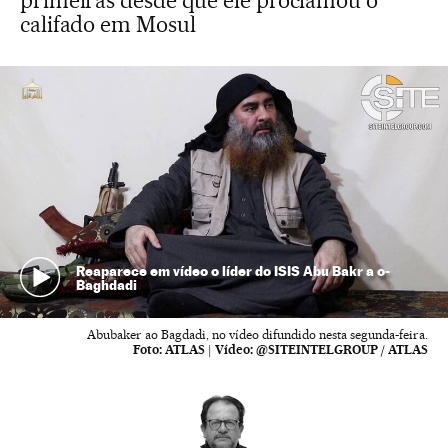
primeiras desde que ele proclamou o
califado em Mosul
Reaparece em vídeo o líder do ISIS Abu Bakr a o-
Baghdadi
Abubaker ao Bagdadi, no vídeo difundido nesta segunda-feira.
Foto:
ATLAS
|
Vídeo:
@SITEINTELGROUP / ATLAS