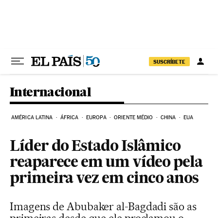
Pular para o conteúdo
SUSCRÍBETE
Internacional
AMÉRICA LATINA
ÁFRICA
EUROPA
ORIENTE MÉDIO
CHINA
EUA
Líder do Estado Islâmico
reaparece em um vídeo pela
primeira vez em cinco anos
Imagens de Abubaker al-Bagdadi são as