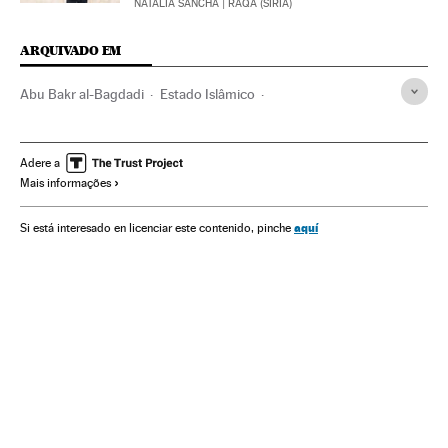
NATALIA SANCHA
| RAQA (SIRIA)
ARQUIVADO EM
Abu Bakr al-Bagdadi
Estado Islâmico
Conflito Sunitas e Xiitas
terrorismo islâmico
Islã
Jihadismo
Grupos terroristas
Religião
Terrorismo
Adere a
Mais informações
Conflitos
aquí
Si está interesado en licenciar este contenido, pinche