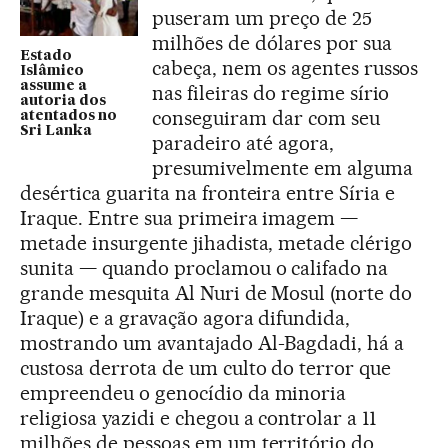
puseram um preço de 25
milhões de dólares por sua
Estado
cabeça, nem os agentes russos
Islâmico
assume a
nas fileiras do regime sírio
autoria dos
conseguiram dar com seu
atentados no
Sri Lanka
paradeiro até agora,
presumivelmente em alguma
desértica guarita na fronteira entre Síria e
Iraque. Entre sua primeira imagem —
metade insurgente jihadista, metade clérigo
sunita — quando proclamou o califado na
grande mesquita Al Nuri de Mosul (norte do
Iraque) e a gravação agora difundida,
mostrando um avantajado Al-Bagdadi, há a
custosa derrota de um culto do terror que
empreendeu o genocídio da minoria
religiosa yazidi e chegou a controlar a 11
milhões de pessoas em um território do