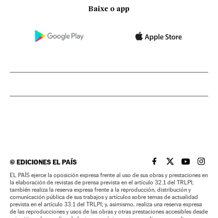
Baixe o app
©
EDICIONES EL PAÍS
EL PAÍS BRASIL EN
EL PAÍS BRASI
EL PAÍS B
EL PA
EL PAÍS ejerce la oposición expresa frente al uso de sus obras y prestaciones en
la elaboración de revistas de prensa prevista en el artículo 32.1 del TRLPI;
también realiza la reserva expresa frente a la reproducción, distribución y
comunicación pública de sus trabajos y artículos sobre temas de actualidad
prevista en el artículo 33.1 del TRLPI; y, asimismo, realiza una reserva expresa
de las reproducciones y usos de las obras y otras prestaciones accesibles desde