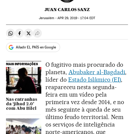
JUAN CARLOS SANZ
Jerusalém -
APR
29, 2019 - 17:04
EDT
Compartir en Whatsapp
Compartir en Facebook
Compartir en Twitter
Desplegar Redes Sociales
Añadir EL PAÍS en Google
O fugitivo mais procurado do
MAIS INFORMAÇÕES
planeta,
Abubaker al-Bagdadi
,
líder do
Estado Islâmico (EI)
,
reapareceu nesta segunda-
feira em um vídeo pela
Nas entranhas
primeira vez desde 2014, e no
da ‘jihad 2.0’
mês seguinte à queda de seu
com Abu Bilel
último feudo territorial. Nem
os serviços de inteligência
norte-americanos, que