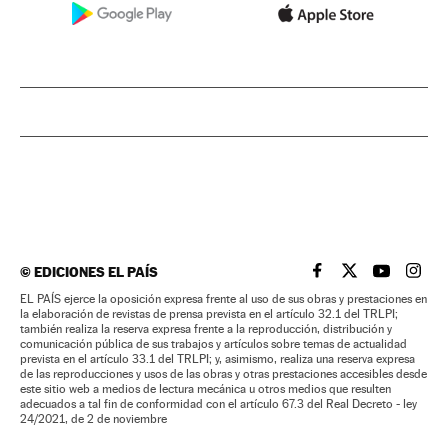
©
EDICIONES EL PAÍS
EL PAÍS BRASIL EN
EL PAÍS BRASI
EL PAÍS B
EL PA
EL PAÍS ejerce la oposición expresa frente al uso de sus obras y prestaciones en
la elaboración de revistas de prensa prevista en el artículo 32.1 del TRLPI;
también realiza la reserva expresa frente a la reproducción, distribución y
comunicación pública de sus trabajos y artículos sobre temas de actualidad
prevista en el artículo 33.1 del TRLPI; y, asimismo, realiza una reserva expresa
de las reproducciones y usos de las obras y otras prestaciones accesibles desde
este sitio web a medios de lectura mecánica u otros medios que resulten
adecuados a tal fin de conformidad con el artículo 67.3 del Real Decreto - ley
24/2021, de 2 de noviembre