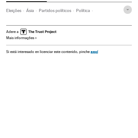
Eleições
Ásia
Partidos políticos
Política
Benjamin Netanyahu
Likud
Tzipi Livni
Eleições Israel
Israel
Territórios palestinos
Palestina
Geopolítica
Adere a
Mais informações
Oriente médio
aquí
Si está interesado en licenciar este contenido, pinche