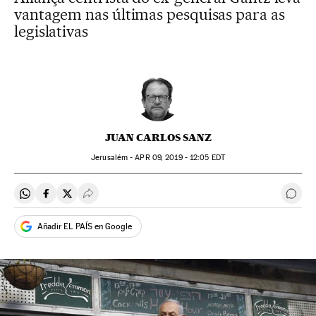
vantagem nas últimas pesquisas para as
legislativas
JUAN CARLOS SANZ
Jerusalém -
APR
09, 2019 - 12:05
EDT
Compartir en Whatsapp
Compartir en Facebook
Compartir en Twitter
Desplegar Redes Sociales
Come
Añadir EL PAÍS en Google