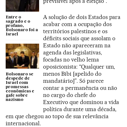
previsível após a eleição”.
A solução de dois Estados para
Entre o
sagrado e o
acabar com a ocupação dos
profano,
territórios palestinos e os
Bolsonaro foi a
Israel
déficits sociais que assolam o
Estado não apareceram na
agenda das legislativas,
focadas no velho lema
oposicionista: “Qualquer um,
menos Bibi [apelido do
Bolsonaro se
despede de
mandatário]”. Só parece
Israel com
contar a permanência ou não
promessas
econômicas e
no cargo do chefe do
gafe sobre
nazismo
Executivo que dominou a vida
política durante uma década,
em que chegou ao topo de sua relevância
internacional.