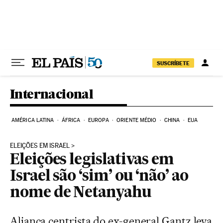
Pular para o conteúdo
SUSCRÍBETE
Internacional
AMÉRICA LATINA
ÁFRICA
EUROPA
ORIENTE MÉDIO
CHINA
EUA
ELEIÇÕES EM ISRAEL
Eleições legislativas em
Israel são ‘sim’ ou ‘não’ ao
nome de Netanyahu
Aliança centrista do ex-general Gantz leva