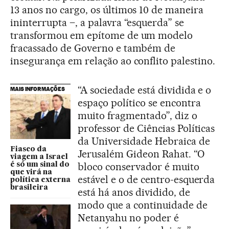
13 anos no cargo, os últimos 10 de maneira
ininterrupta –, a palavra “esquerda” se
transformou em epítome de um modelo
fracassado de Governo e também de
insegurança em relação ao conflito palestino.
“A sociedade está dividida e o
MAIS INFORMAÇÕES
espaço político se encontra
muito fragmentado”, diz o
professor de Ciências Políticas
da Universidade Hebraica de
Fiasco da
Jerusalém Gideon Rahat. “O
viagem a Israel
bloco conservador é muito
é só um sinal do
que virá na
estável e o de centro-esquerda
política externa
brasileira
está há anos dividido, de
modo que a continuidade de
Netanyahu no poder é