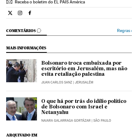
Receba o boletim do EL PAÍS América
Internacional El País Brasil en Twitter
Internacional El País Brasil en Instagram
Internacional El País Brasil en Facebook
COMENTÁRIOS
Regras
›
COMENTÁRIOS
MAIS INFORMAÇÕES
Bolsonaro troca embaixada por
escritório em Jerusalém, mas não
evita retaliação palestina
JUAN CARLOS SANZ
| JERUSALÉM
O que há por trás do idílio político
de Bolsonaro com Israel e
Netanyahu
NAIARA GALARRAGA GORTÁZAR
| SÃO PAULO
ARQUIVADO EM