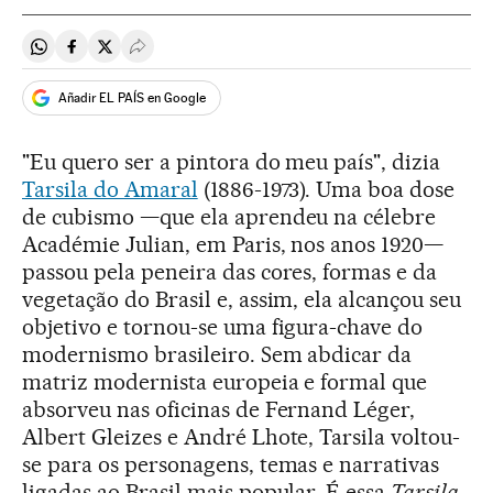
Compartir en Whatsapp
Compartir en Facebook
Compartir en Twitter
Desplegar Redes Sociales
Añadir EL PAÍS en Google
"Eu quero ser a pintora do meu país", dizia
Tarsila do Amaral
(1886-1973). Uma boa dose
de cubismo —que ela aprendeu na célebre
Académie Julian, em Paris, nos anos 1920—
passou pela peneira das cores, formas e da
vegetação do Brasil e, assim, ela alcançou seu
objetivo e tornou-se uma figura-chave do
modernismo brasileiro. Sem abdicar da
matriz modernista europeia e formal que
absorveu nas oficinas de Fernand Léger,
Albert Gleizes e André Lhote, Tarsila voltou-
se para os personagens, temas e narrativas
ligadas ao Brasil mais popular. É essa
Tarsila