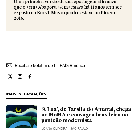
Uma primeira versão desta reportagem afirmava
que o <em>Abaporu </em>estava há 11 anos sem ser
exposto no Brasil. Mas o quadro esteve no Rio em
2016.
Receba o boletim do EL PAÍS América
Cultura El País Brasil en Twitter
Cultura El País Brasil en Instagram
Cultura El País Brasil en Facebook
MAIS INFORMAÇÕES
‘A Lua’, de Tarsila do Amaral, chega
ao MoMA e consagra brasileira no
panteão modernista
JOANA OLIVEIRA
| SÃO PAULO