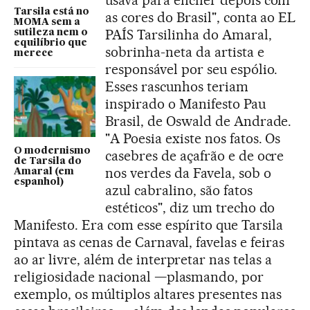
usava para encher depois com
Tarsila está no
as cores do Brasil", conta ao EL
MOMA sem a
PAÍS Tarsilinha do Amaral,
sutileza nem o
equilíbrio que
sobrinha-neta da artista e
merece
responsável por seu espólio.
Esses rascunhos teriam
inspirado o Manifesto Pau
Brasil, de Oswald de Andrade.
"A Poesia existe nos fatos. Os
O modernismo
casebres de açafrão e de ocre
de Tarsila do
nos verdes da Favela, sob o
Amaral (em
espanhol)
azul cabralino, são fatos
estéticos", diz um trecho do
Manifesto. Era com esse espírito que Tarsila
pintava as cenas de Carnaval, favelas e feiras
ao ar livre, além de interpretar nas telas a
religiosidade nacional —plasmando, por
exemplo, os múltiplos altares presentes nas