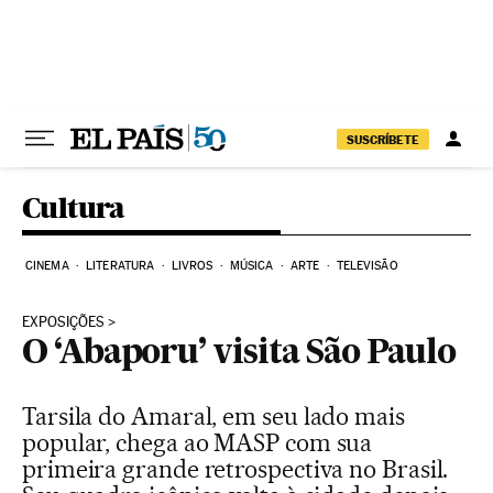
Pular para o conteúdo
SUSCRÍBETE
Cultura
CINEMA
LITERATURA
LIVROS
MÚSICA
ARTE
TELEVISÃO
EXPOSIÇÕES
O ‘Abaporu’ visita São Paulo
Tarsila do Amaral, em seu lado mais
popular, chega ao MASP com sua
primeira grande retrospectiva no Brasil.