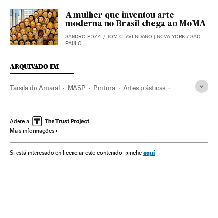
A mulher que inventou arte
moderna no Brasil chega ao MoMA
SANDRO POZZI
/
TOM C. AVENDAÑO
| NOVA YORK / SÃO
PAULO
ARQUIVADO EM
Tarsila do Amaral
MASP
Pintura
Artes plásticas
Museus
Exposições
Brasil
Instituições culturais
Agenda cultural
América do Sul
América Latina
Adere a
Mais informações
Agenda
América
Eventos
Cultura
Arte
Sociedade
aquí
Si está interesado en licenciar este contenido, pinche