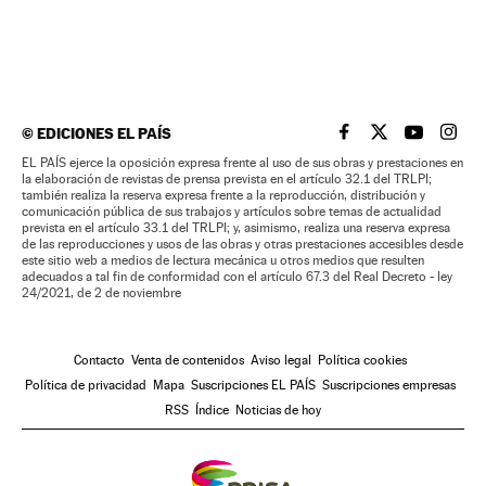
©
EDICIONES EL PAÍS
EL PAÍS BRASIL EN
EL PAÍS BRASI
EL PAÍS B
EL PA
EL PAÍS ejerce la oposición expresa frente al uso de sus obras y prestaciones en
la elaboración de revistas de prensa prevista en el artículo 32.1 del TRLPI;
también realiza la reserva expresa frente a la reproducción, distribución y
comunicación pública de sus trabajos y artículos sobre temas de actualidad
prevista en el artículo 33.1 del TRLPI; y, asimismo, realiza una reserva expresa
de las reproducciones y usos de las obras y otras prestaciones accesibles desde
este sitio web a medios de lectura mecánica u otros medios que resulten
adecuados a tal fin de conformidad con el artículo 67.3 del Real Decreto - ley
24/2021, de 2 de noviembre
Contacto
Venta de contenidos
Aviso legal
Política cookies
Política de privacidad
Mapa
Suscripciones EL PAÍS
Suscripciones empresas
RSS
Índice
Noticias de hoy