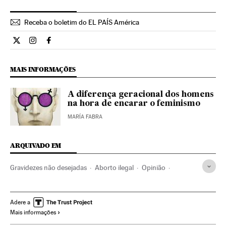
Receba o boletim do EL PAÍS América
Opiniao El País Brasil en Twitter
Opiniao El País Brasil en Instagram
Opiniao El País Brasil en Facebook
MAIS INFORMAÇÕES
A diferença geracional dos homens
na hora de encarar o feminismo
MARÍA FABRA
ARQUIVADO EM
Gravidezes não desejadas
Aborto ilegal
Opinião
Aborto
Relações sexuais
Anticoncepção
Brasil
Sexo
Reprodução
América do Sul
América Latina
Adere a
Mais informações
Mulheres
Sexualidade
América
Medicina
Delitos