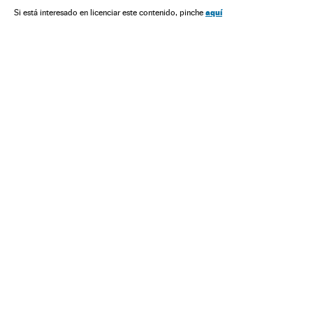
Sociedade
Justiça
Violencia obstétrica
Obstetrícia
aquí
Si está interesado en licenciar este contenido, pinche
Parto
Gravidez
Saúde