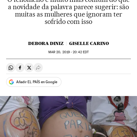
a novidade da palavra parece sugerir: são
muitas as mulheres que ignoram ter
sofrido com isso
DEBORA DINIZ
GISELLE CARINO
MAR
20, 2019 - 20:42
EDT
Compartir en Whatsapp
Compartir en Facebook
Compartir en Twitter
Desplegar Redes Sociales
Añadir EL PAÍS en Google