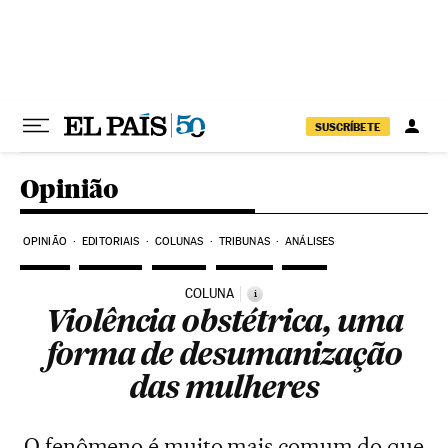
Pular para o conteúdo
SUSCRÍBETE
Opinião
OPINIÃO
EDITORIAIS
COLUNAS
TRIBUNAS
ANÁLISES
COLUNA
i
Violência obstétrica, uma
forma de desumanização
das mulheres
O fenômeno é muito mais comum do que