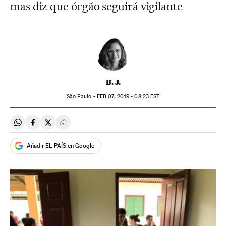
mas diz que órgão seguirá vigilante
B. J.
São Paulo -
FEB
07, 2019 - 08:23
EST
Compartir en Whatsapp
Compartir en Facebook
Compartir en Twitter
Desplegar Redes Sociales
Añadir EL PAÍS en Google