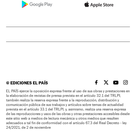
©
EDICIONES EL PAÍS
EL PAÍS BRASIL EN
EL PAÍS BRASI
EL PAÍS B
EL PA
EL PAÍS ejerce la oposición expresa frente al uso de sus obras y prestaciones en
la elaboración de revistas de prensa prevista en el artículo 32.1 del TRLPI;
también realiza la reserva expresa frente a la reproducción, distribución y
comunicación pública de sus trabajos y artículos sobre temas de actualidad
prevista en el artículo 33.1 del TRLPI; y, asimismo, realiza una reserva expresa
de las reproducciones y usos de las obras y otras prestaciones accesibles desde
este sitio web a medios de lectura mecánica u otros medios que resulten
adecuados a tal fin de conformidad con el artículo 67.3 del Real Decreto - ley
24/2021, de 2 de noviembre