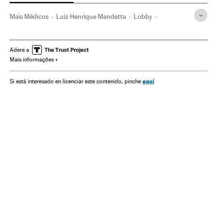
Mais Médicos
Luiz Henrique Mandetta
Lobby
Ministério Saúde
Jair Bolsonaro
Cuba
Presidente Brasil
Presidência Brasil
Governo Brasil
Adere a
Mais informações
Brasil
Governo
Política social
Ministérios
América do Sul
América Latina
Administração Estado
aquí
Si está interesado en licenciar este contenido, pinche
América
Medicina
Política
Saúde
Administração pública