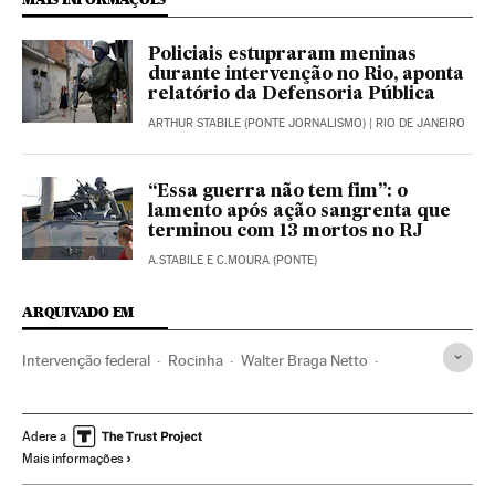
Policiais estupraram meninas
durante intervenção no Rio, aponta
relatório da Defensoria Pública
ARTHUR STABILE (PONTE JORNALISMO)
| RIO DE JANEIRO
“Essa guerra não tem fim”: o
lamento após ação sangrenta que
terminou com 13 mortos no RJ
A.STABILE E C.MOURA (PONTE)
ARQUIVADO EM
Intervenção federal
Rocinha
Walter Braga Netto
Polícia militar
Exército Brasileiro
Favelas
Rio de Janeiro
Violência policial
Estado Rio de Janeiro
Adere a
Mais informações
Forças armadas
Atividade legislativa
Pobreza