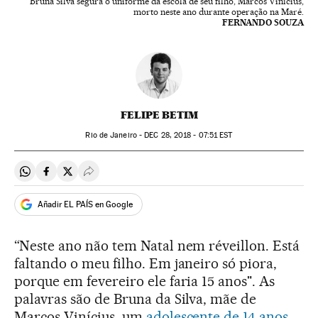
Bruna Silva segura o uniforme da escola de seu filho, Marcos Vinícius,
morto neste ano durante operação na Maré.
FERNANDO SOUZA
FELIPE BETIM
Rio de Janeiro -
DEC
28, 2018 - 07:51
EST
Compartir en Whatsapp
Compartir en Facebook
Compartir en Twitter
Desplegar Redes Sociales
Añadir EL PAÍS en Google
“Neste ano não tem Natal nem réveillon. Está
faltando o meu filho. Em janeiro só piora,
porque em fevereiro ele faria 15 anos". As
palavras são de Bruna da Silva, mãe de
Marcos Vinícius, um
adolescente de 14 anos