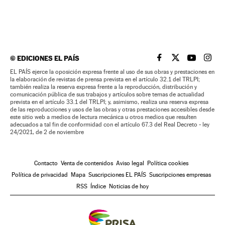
©
EDICIONES EL PAÍS
EL PAÍS BRASIL EN
EL PAÍS BRASI
EL PAÍS B
EL PA
EL PAÍS ejerce la oposición expresa frente al uso de sus obras y prestaciones en
la elaboración de revistas de prensa prevista en el artículo 32.1 del TRLPI;
también realiza la reserva expresa frente a la reproducción, distribución y
comunicación pública de sus trabajos y artículos sobre temas de actualidad
prevista en el artículo 33.1 del TRLPI; y, asimismo, realiza una reserva expresa
de las reproducciones y usos de las obras y otras prestaciones accesibles desde
este sitio web a medios de lectura mecánica u otros medios que resulten
adecuados a tal fin de conformidad con el artículo 67.3 del Real Decreto - ley
24/2021, de 2 de noviembre
Contacto
Venta de contenidos
Aviso legal
Política cookies
Política de privacidad
Mapa
Suscripciones EL PAÍS
Suscripciones empresas
RSS
Índice
Noticias de hoy