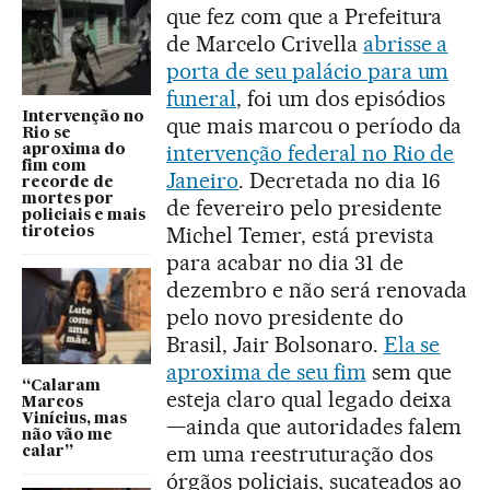
que fez com que a Prefeitura
de Marcelo Crivella
abrisse a
porta de seu palácio para um
funeral
, foi um dos episódios
Intervenção no
que mais marcou o período da
Rio se
intervenção federal no Rio de
aproxima do
fim com
Janeiro
. Decretada no dia 16
recorde de
mortes por
de fevereiro pelo presidente
policiais e mais
Michel Temer, está prevista
tiroteios
para acabar no dia 31 de
dezembro e não será renovada
pelo novo presidente do
Brasil, Jair Bolsonaro.
Ela se
aproxima de seu fim
sem que
“Calaram
esteja claro qual legado deixa
Marcos
Vinícius, mas
—ainda que autoridades falem
não vão me
em uma reestruturação dos
calar”
órgãos policiais, sucateados ao