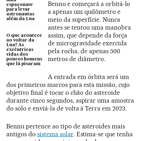
Bennu e começará a orbitá-lo
espaçonave
para levar
a apenas um quilômetro e
astronautas
meio da superfície. Nunca
além da Lua
antes se tentou uma manobra
assim, que depende da força
O que acontece
ao voltar da
de microgravidade exercida
Lua? As
pela rocha, de apenas 500
excêntricas
vidas dos
metros de diâmetro.
poucos homens
que lá pisaram
A entrada em órbita será um
dos primeiros marcos para esta missão, cujo
objetivo final é tocar o chão do asteroide
durante cinco segundos, aspirar uma amostra
do solo e enviá-la de volta à Terra em 2023.
Bennu pertence ao tipo de asteroides mais
antigos do
sistema solar
. Estima-se que tenha