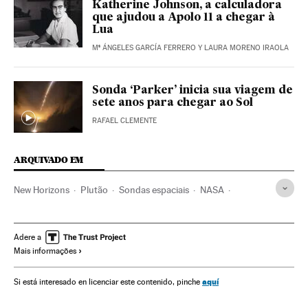
Katherine Johnson, a calculadora
que ajudou a Apolo 11 a chegar à
Lua
Mª ÁNGELES GARCÍA FERRERO Y LAURA MORENO IRAOLA
Sonda ‘Parker’ inicia sua viagem de
sete anos para chegar ao Sol
RAFAEL CLEMENTE
ARQUIVADO EM
New Horizons
Plutão
Sondas espaciais
NASA
Planetas
Exploração espacial
Espaço exterior
Agências espaciais
Astronáutica
Ultima Thule
Adere a
Mais informações
Asteroide
Astros
Sistema solar
Universo
Fenômenos astronômicos
Astronomia
Ciência
aquí
Si está interesado en licenciar este contenido, pinche