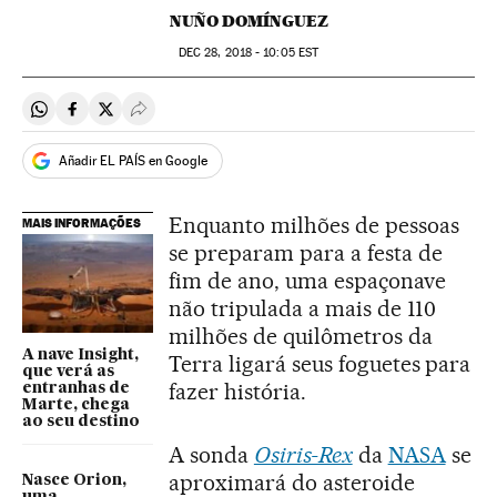
NUÑO DOMÍNGUEZ
DEC
28, 2018 - 10:05
EST
Compartir en Whatsapp
Compartir en Facebook
Compartir en Twitter
Desplegar Redes Sociales
Añadir EL PAÍS en Google
Enquanto milhões de pessoas
MAIS INFORMAÇÕES
se preparam para a festa de
fim de ano, uma espaçonave
não tripulada a mais de 110
milhões de quilômetros da
A nave Insight,
Terra ligará seus foguetes para
que verá as
fazer história.
entranhas de
Marte, chega
ao seu destino
A sonda
Osiris-Rex
da
NASA
se
aproximará do asteroide
Nasce Orion,
uma