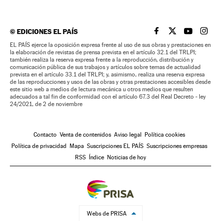
©
EDICIONES EL PAÍS
EL PAÍS BRASIL EN
EL PAÍS BRASI
EL PAÍS B
EL PA
EL PAÍS ejerce la oposición expresa frente al uso de sus obras y prestaciones en
la elaboración de revistas de prensa prevista en el artículo 32.1 del TRLPI;
también realiza la reserva expresa frente a la reproducción, distribución y
comunicación pública de sus trabajos y artículos sobre temas de actualidad
prevista en el artículo 33.1 del TRLPI; y, asimismo, realiza una reserva expresa
de las reproducciones y usos de las obras y otras prestaciones accesibles desde
este sitio web a medios de lectura mecánica u otros medios que resulten
adecuados a tal fin de conformidad con el artículo 67.3 del Real Decreto - ley
24/2021, de 2 de noviembre
Contacto
Venta de contenidos
Aviso legal
Política cookies
Política de privacidad
Mapa
Suscripciones EL PAÍS
Suscripciones empresas
RSS
Índice
Noticias de hoy
Webs de PRISA