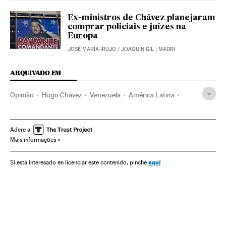
Ex-ministros de Chávez planejaram
comprar policiais e juízes na
Europa
JOSÉ MARÍA IRUJO
/
JOAQUÍN GIL
| MADRI
ARQUIVADO EM
Opinião
Hugo Chávez
Venezuela
América Latina
América do Sul
Teatro
América
Artes cênicas
Espetáculos
Adere a
Mais informações
aquí
Si está interesado en licenciar este contenido, pinche