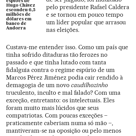
espiões de
Hugo Chávez
pelo presidente Rafael Caldera
escondeu 6,5
e se tornou em pouco tempo
milhões de
dólares em
um líder popular que arrasou
banco de
Andorra
nas eleições.
Custava-me entender isso. Como um país que
tinha sofrido ditaduras tão ferozes no
passado e que tinha lutado com tanta
fidalguia contra o regime espúrio de um
Marcos Pérez Jiménez podia cair rendido à
demagogia de um novo
caudilhozinho
truculento, inculto e mal falado? Com uma
exceção, entretanto: os intelectuais. Eles
foram muito mais lúcidos que seus
compatriotas. Com poucas exceções –
praticamente caberiam numa só mão –,
mantiveram-se na oposição ou pelo menos