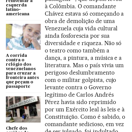
reinventar a
à Colômbia. O comandante
esquerda
latino-
Chávez estava só começando a
americana
obra de demolição de uma
Venezuela cuja vida cultural
ainda fosforescia por sua
diversidade e riqueza. Não só
o teatro como também a
A corrida
dança, a pintura, a música e a
contra o
literatura. Mas o país vivia um
relógio dos
venezuelanos
perigoso deslumbramento
para cruzar a
fronteira antes
com o militar golpista, cujo
que peçam o
levante contra o Governo
passaporte
legítimo de Carlos Andrés
Pérez havia sido reprimido
por um Exército leal às leis e à
Constituição. Como é sabido, o
comandante sedicioso, em vez
Chefe dos
de ser julgado, foi indultado