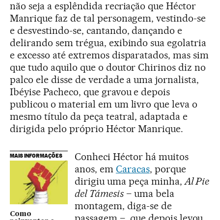
não seja a esplêndida recriação que Héctor
Manrique faz de tal personagem, vestindo-se
e desvestindo-se, cantando, dançando e
delirando sem trégua, exibindo sua egolatria
e excesso até extremos disparatados, mas sim
que tudo aquilo que o doutor Chirinos diz no
palco ele disse de verdade a uma jornalista,
Ibéyise Pacheco, que gravou e depois
publicou o material em um livro que leva o
mesmo título da peça teatral, adaptada e
dirigida pelo próprio Héctor Manrique.
Conheci Héctor há muitos
MAIS INFORMAÇÕES
anos, em
Caracas
, porque
dirigiu uma peça minha,
Al Pie
del Támesis
– uma bela
montagem, diga-se de
Como
passagem –, que depois levou