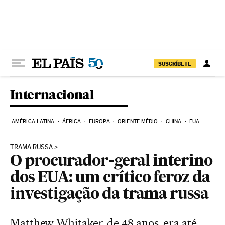
Pular para o conteúdo
SUSCRÍBETE
Internacional
AMÉRICA LATINA
ÁFRICA
EUROPA
ORIENTE MÉDIO
CHINA
EUA
TRAMA RUSSA
O procurador-geral interino
dos EUA: um crítico feroz da
investigação da trama russa
Matthew Whitaker, de 48 anos, era até