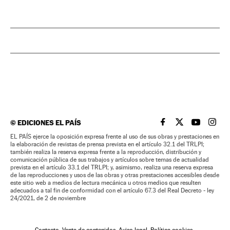
©
EDICIONES EL PAÍS
EL PAÍS BRASIL EN
EL PAÍS BRASI
EL PAÍS B
EL PA
EL PAÍS ejerce la oposición expresa frente al uso de sus obras y prestaciones en
la elaboración de revistas de prensa prevista en el artículo 32.1 del TRLPI;
también realiza la reserva expresa frente a la reproducción, distribución y
comunicación pública de sus trabajos y artículos sobre temas de actualidad
prevista en el artículo 33.1 del TRLPI; y, asimismo, realiza una reserva expresa
de las reproducciones y usos de las obras y otras prestaciones accesibles desde
este sitio web a medios de lectura mecánica u otros medios que resulten
adecuados a tal fin de conformidad con el artículo 67.3 del Real Decreto - ley
24/2021, de 2 de noviembre
Contacto
Venta de contenidos
Aviso legal
Política cookies