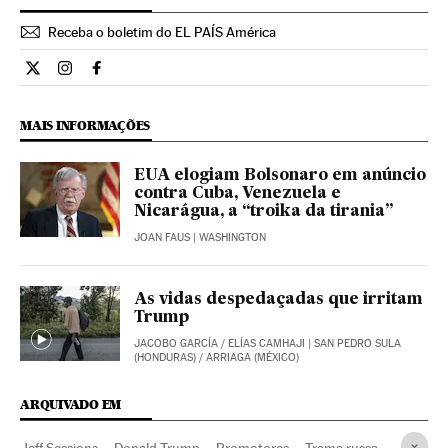
Receba o boletim do EL PAÍS América
Internacional El País Brasil en Twitter
Internacional El País Brasil en Instagram
Internacional El País Brasil en Facebook
MAIS INFORMAÇÕES
EUA elogiam Bolsonaro em anúncio
contra Cuba, Venezuela e
Nicarágua, a “troika da tirania”
JOAN FAUS
| WASHINGTON
As vidas despedaçadas que irritam
Trump
JACOBO GARCÍA
/
ELÍAS CAMHAJI
| SAN PEDRO SULA
(HONDURAS) / ARRIAGA (MÉXICO)
ARQUIVADO EM