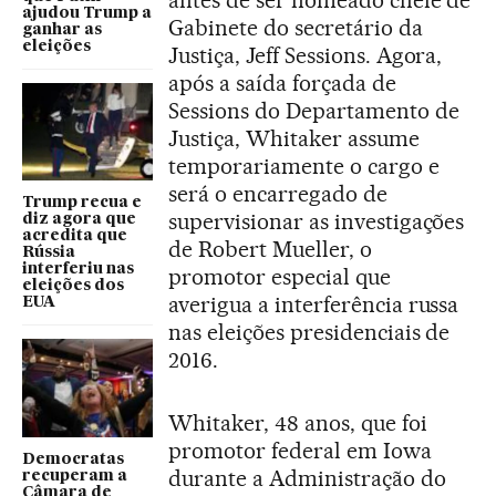
antes de ser nomeado chefe de
ajudou Trump a
Gabinete do secretário da
ganhar as
eleições
Justiça, Jeff Sessions. Agora,
após a saída forçada de
Sessions do Departamento de
Justiça, Whitaker assume
temporariamente o cargo e
será o encarregado de
Trump recua e
supervisionar as investigações
diz agora que
acredita que
de Robert Mueller, o
Rússia
interferiu nas
promotor especial que
eleições dos
averigua a interferência russa
EUA
nas eleições presidenciais de
2016.
Whitaker, 48 anos, que foi
promotor federal em Iowa
Democratas
durante a Administração do
recuperam a
Câmara de