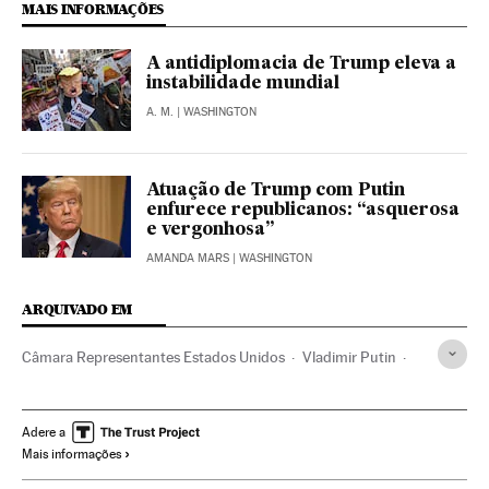
MAIS INFORMAÇÕES
A antidiplomacia de Trump eleva a
instabilidade mundial
A. M.
| WASHINGTON
Atuação de Trump com Putin
enfurece republicanos: “asquerosa
e vergonhosa”
AMANDA MARS
| WASHINGTON
ARQUIVADO EM
Câmara Representantes Estados Unidos
Vladimir Putin
Trama russa
Donald Trump
Eleições EUA 2016
Kremlin
Casa Branca
Incidentes eleições
Adere a
Mais informações
Eleições EUA
Estados Unidos
Moscou
Espionagem