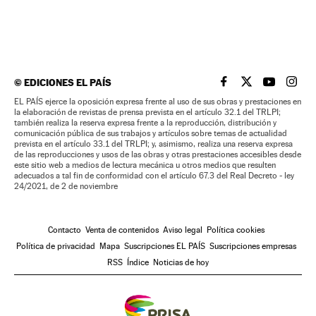
©
EDICIONES EL PAÍS
EL PAÍS BRASIL EN
EL PAÍS BRASI
EL PAÍS B
EL PA
EL PAÍS ejerce la oposición expresa frente al uso de sus obras y prestaciones en
la elaboración de revistas de prensa prevista en el artículo 32.1 del TRLPI;
también realiza la reserva expresa frente a la reproducción, distribución y
comunicación pública de sus trabajos y artículos sobre temas de actualidad
prevista en el artículo 33.1 del TRLPI; y, asimismo, realiza una reserva expresa
de las reproducciones y usos de las obras y otras prestaciones accesibles desde
este sitio web a medios de lectura mecánica u otros medios que resulten
adecuados a tal fin de conformidad con el artículo 67.3 del Real Decreto - ley
24/2021, de 2 de noviembre
Contacto
Venta de contenidos
Aviso legal
Política cookies
Política de privacidad
Mapa
Suscripciones EL PAÍS
Suscripciones empresas
RSS
Índice
Noticias de hoy