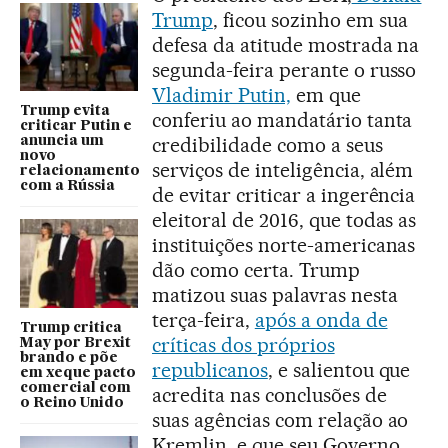
Trump
, ficou sozinho em sua
defesa da atitude mostrada na
segunda-feira perante o russo
Vladimir Putin,
em que
Trump evita
conferiu ao mandatário tanta
criticar Putin e
credibilidade como a seus
anuncia um
novo
serviços de inteligência, além
relacionamento
com a Rússia
de evitar criticar a ingerência
eleitoral de 2016, que todas as
instituições norte-americanas
dão como certa. Trump
matizou suas palavras nesta
terça-feira,
após a onda de
Trump critica
críticas dos próprios
May por Brexit
brando e põe
republicanos
, e salientou que
em xeque pacto
comercial com
acredita nas conclusões de
o Reino Unido
suas agências com relação ao
Kremlin, e que seu Governo