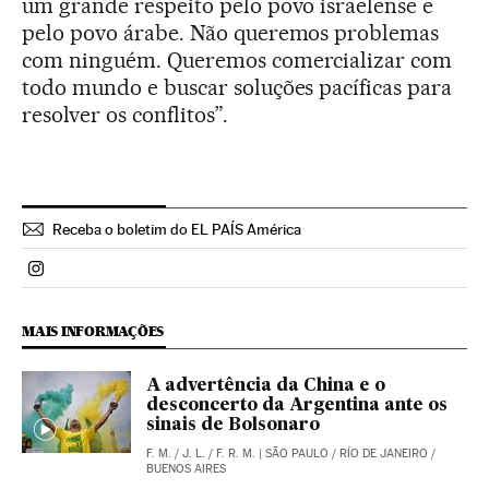
um grande respeito pelo povo israelense e
pelo povo árabe. Não queremos problemas
com ninguém. Queremos comercializar com
todo mundo e buscar soluções pacíficas para
resolver os conflitos”.
Receba o boletim do EL PAÍS América
Politica El País Brasil en Instagram
MAIS INFORMAÇÕES
A advertência da China e o
desconcerto da Argentina ante os
sinais de Bolsonaro
F. M.
/
J. L.
/
F. R. M.
| SÃO PAULO / RÍO DE JANEIRO /
BUENOS AIRES