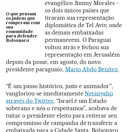
evangélico Jimmy Morales −
os dois únicos países que
O que pensam
tiraram sua representação
os judeus que
romperam com
diplomática de Tel Aviv, onde
sua
as demais embaixadas
comunidade
para defender
permanecem. O Paraguai
Bolsonaro
voltou atrás e fechou sua
representação em Jerusalém
depois da posse, em agosto, do novo
presidente paraguaio,
Mario Abdo Benítez
.
“É um passo histórico, justo e animador”,
vangloriou-se imediatamente
Netanyahu
através do Twitter.
“Israel é um Estado
soberano e nós o respeitamos”, acabava de
tuitar o presidente eleito para reiterar seu
compromisso de campanha de transferir a
embaixada para a Cidade Santa. Bolsonaro