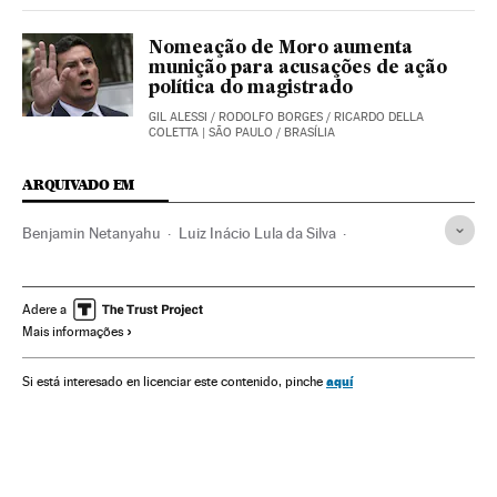
Nomeação de Moro aumenta
munição para acusações de ação
política do magistrado
GIL ALESSI
/
RODOLFO BORGES
/
RICARDO DELLA
COLETTA
| SÃO PAULO / BRASÍLIA
ARQUIVADO EM
Benjamin Netanyahu
Luiz Inácio Lula da Silva
Assentamento colonos
Eleições Brasil 2018
Mario Abdo
Donald Trump
Dilma Rousseff
Adere a
Mais informações
Eleições Brasil
Jair Bolsonaro
Israel
Territórios palestinos
Conflitos fronteiriços
Geopolítica
aquí
Si está interesado en licenciar este contenido, pinche
Palestina
Fronteiras
Oriente médio
América do Norte
Brasil
Política exterior
Eleições
Ásia
América
Relações exteriores
Política
Conflitos
Eleições 2018