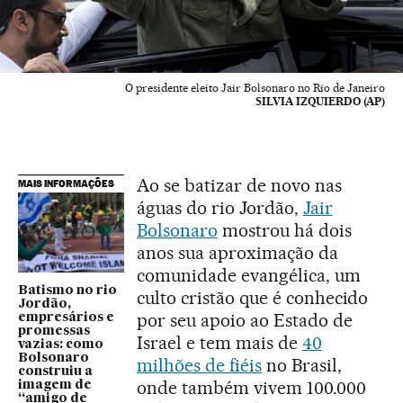
O presidente eleito Jair Bolsonaro no Rio de Janeiro
SILVIA IZQUIERDO (AP)
Ao se batizar de novo nas
MAIS INFORMAÇÕES
águas do rio Jordão,
Jair
Bolsonaro
mostrou há dois
anos sua aproximação da
comunidade evangélica, um
Batismo no rio
culto cristão que é conhecido
Jordão,
por seu apoio ao Estado de
empresários e
promessas
Israel e tem mais de
40
vazias: como
Bolsonaro
milhões de fiéis
no Brasil,
construiu a
onde também vivem 100.000
imagem de
“amigo de