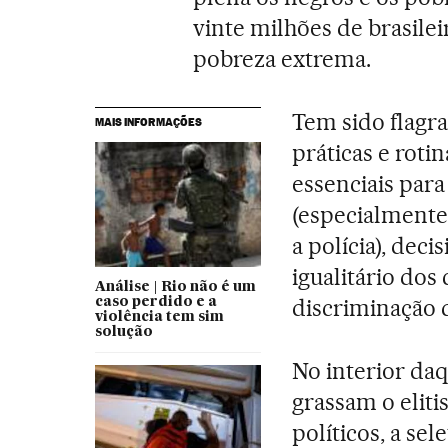
vinte milhões de brasile
pobreza extrema.
Tem sido flagra
MAIS INFORMAÇÕES
práticas e roti
essenciais par
(especialmente 
a polícia), deci
igualitário dos
Análise | Rio não é um
discriminação d
caso perdido e a
violência tem sim
solução
No interior daq
grassam o elit
políticos, a se