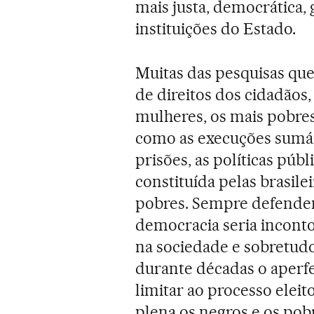
mais justa, democrática,
instituições do Estado.
Muitas das pesquisas qu
de direitos dos cidadãos,
mulheres, os mais pobres
como as execuções sumári
prisões, as políticas púb
constituída pelas brasile
pobres. Sempre defende
democracia seria inconto
na sociedade e sobretudo
durante décadas o aperf
limitar ao processo elei
plena os negros e os pob