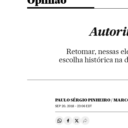
Opinião
Autori
Retomar, nessas el
escolha histórica na 
PAULO SÉRGIO PINHEIRO / MAR
SEP
20, 2018 - 23:06
EDT
Compartir en Whatsapp
Compartir en Facebook
Compartir en Twitter
Desplegar Redes Soci