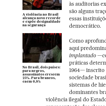
às auditorias e
são alguns tra
A violência no Brasil
essas instituiç
alcança novo recorde
e expõe desigualdade
democrático.
na segurança
Como aprofunda
aqui predomi
implantado
—co
práticas determ
No Brasil, dois países:
1964— inscrito
para negros,
assassinatos crescem
sociedade bras
23%. Para brancos,
caem 6,8%
sistemas de hie
dominantes bra
violência ilegal do Estad