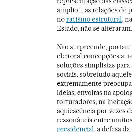
representação das classe
ampliou, as relações de p
no
racismo estrutural
, n
Estado, não se alteraram
Não surpreende, portant
eleitoral concepções aut
soluções simplistas par
sociais, sobretudo aquele
extremamente preocupant
ideias, envoltas na apolog
torturadores, na incitaç
aquiescência por vezes d
ressonância entre muitos
presidencial
, a defesa d