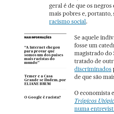
geral é de que os negro
mais pobres e, portanto,
racismo social
.
Se aquele indiv
MAIS INFORMAÇÕES
fosse um cated
“A Internet chegou
para provar que
magistrado do 
somos um dos países
mais racistas do
tratado de out
mundo”
discriminados
de que são mais
Temer e a Casa
Grande se iludem, por
ELIANE BRUM
O economista e
O Google é racista?
Trópicos Utópi
numa entrevist