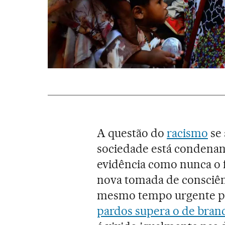
A questão do
racismo
se 
sociedade está condenan
evidência como nunca o f
nova tomada de consciênci
mesmo tempo urgente pa
pardos supera o de bran