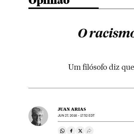
Opinião
O racismo
Um filósofo diz que
JUAN ARIAS
JUN
27, 2016 - 17:52
EDT
Compartir en Whatsapp
Compartir en Facebook
Compartir en Twitter
Desplegar Redes Soci