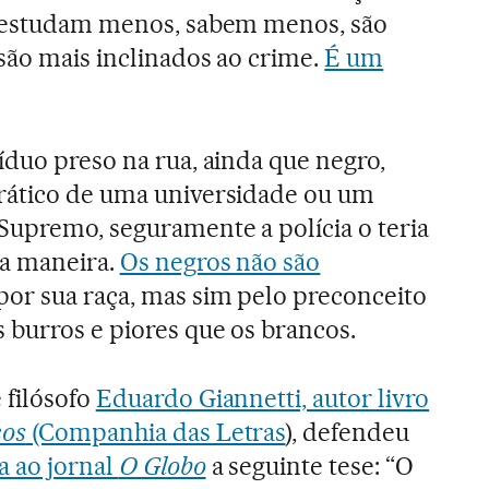
s estudam menos, sabem menos, são
 são mais inclinados ao crime.
É um
íduo preso na rua, ainda que negro,
rático de uma universidade ou um
Supremo, seguramente a polícia o teria
ra maneira.
Os negros não são
por sua raça, mas sim pelo preconceito
 burros e piores que os brancos.
 filósofo
Eduardo Giannetti, autor livro
cos
(Companhia das Letras
), defendeu
a ao jornal
O Globo
a seguinte tese: “O