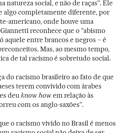
 natureza social, e não de raças”. Ele
de algo completamente diferente, por
rte-americano, onde houve uma
 Giannetti reconhece que o “abismo
 só aquele entre brancos e negros – é
reconceitos. Mas, ao mesmo tempo,
ica de tal racismo é sobretudo social.
nça do racismo brasileiro ao fato de que
ueses terem convivido com árabes
hes deu
know how
em relação às
correu com os anglo-saxões”.
 que o racismo vivido no Brasil é menos
 um racismo social não deixa de ser