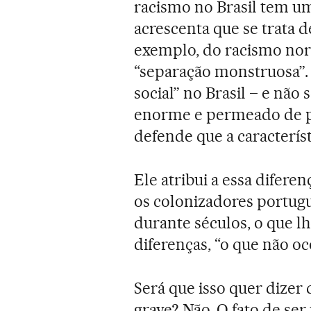
racismo no Brasil tem uma
acrescenta que se trata 
exemplo, do racismo no
“separação monstruosa”.
social” no Brasil – e não
enorme e permeado de p
defende que a característ
Ele atribui a essa difere
os colonizadores portug
durante séculos, o que l
diferenças, “o que não o
Será que isso quer dizer
grave? Não. O fato de ser