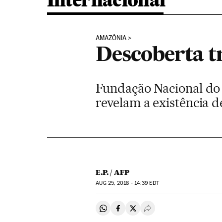
Internacional
AMAZÔNIA
Descoberta t
Fundação Nacional do 
revelam a existência 
E.P. / AFP
AUG
25, 2018 - 14:39
EDT
Compartir en Whatsapp
Compartir en Facebook
Compartir en Twitter
Desplegar Redes Soci