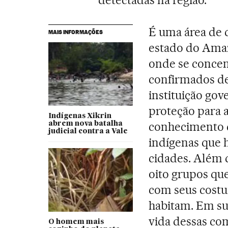
detectadas na região.
É uma área de d
MAIS INFORMAÇÕES
estado do Amaz
onde se concen
confirmados de 
instituição gov
proteção para 
Indígenas Xikrin
conhecimento d
abrem nova batalha
judicial contra a Vale
indígenas que 
cidades. Além 
oito grupos qu
com seus costu
habitam. Em su
vida dessas c
O homem mais