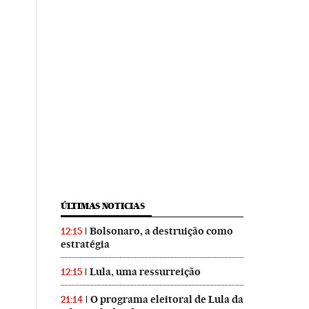
ÚLTIMAS NOTICIAS
Bolsonaro, a destruição como
12:15
estratégia
Lula, uma ressurreição
12:15
O programa eleitoral de Lula da
21:14