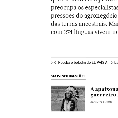
preocupa os especialista
pressões do agronegócio
das terras ancestrais. Ma
com 274 línguas vivem no
Receba o boletim do EL PAÍS Améric
MAIS INFORMAÇÕES
A apaixona
guerreiro 
JACINTO ANTÓN