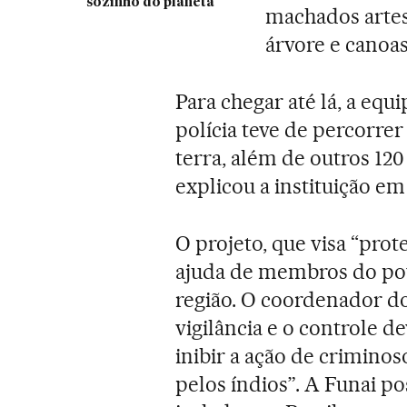
sozinho do planeta
machados artes
árvore e canoa
Para chegar até lá, a eq
polícia teve de percorre
terra, além de outros 12
explicou a instituição 
O projeto, que visa “prot
ajuda de membros do po
região. O coordenador dos
vigilância e o controle d
inibir a ação de criminos
pelos índios”. A Funai po