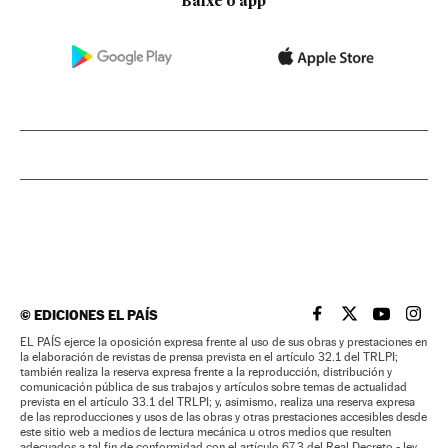
Baixe o app
©
EDICIONES EL PAÍS
EL PAÍS BRASIL EN
EL PAÍS BRASI
EL PAÍS B
EL PA
EL PAÍS ejerce la oposición expresa frente al uso de sus obras y prestaciones en
la elaboración de revistas de prensa prevista en el artículo 32.1 del TRLPI;
también realiza la reserva expresa frente a la reproducción, distribución y
comunicación pública de sus trabajos y artículos sobre temas de actualidad
prevista en el artículo 33.1 del TRLPI; y, asimismo, realiza una reserva expresa
de las reproducciones y usos de las obras y otras prestaciones accesibles desde
este sitio web a medios de lectura mecánica u otros medios que resulten
adecuados a tal fin de conformidad con el artículo 67.3 del Real Decreto - ley