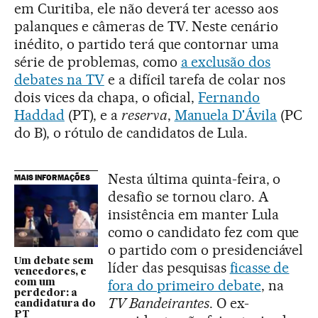
em Curitiba, ele não deverá ter acesso aos
palanques e câmeras de TV. Neste cenário
inédito, o partido terá que contornar uma
série de problemas, como
a exclusão dos
debates na TV
e a difícil tarefa de colar nos
dois vices da chapa, o oficial,
Fernando
Haddad
(PT), e a
reserva
,
Manuela D'Ávila
(PC
do B), o rótulo de candidatos de Lula.
Nesta última quinta-feira, o
MAIS INFORMAÇÕES
desafio se tornou claro. A
insistência em manter Lula
como o candidato fez com que
o partido com o presidenciável
Um debate sem
líder das pesquisas
ficasse de
vencedores, e
fora do primeiro debate
, na
com um
perdedor: a
TV Bandeirantes
. O ex-
candidatura do
PT