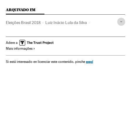
ARQUIVADO EM
Eleições Brasil 2018
Luiz Inácio Lula da Silva
Operação Lava Jato
José Sergio Gabrielli de Azevedo
Eleições Brasil
Caso Petrobras
Financiamento ilegal
Adere a
Mais informações
Lavagem dinheiro
Corrupção política
Caixa dois
Brasil
Corrupção
Eleições
América do Sul
aquí
Si está interesado en licenciar este contenido, pinche
América Latina
América
Economia
Gleisi Hoffmann
Partido dos Trabalhadores
Partidos políticos
Política
Eleições 2018