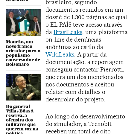
brasileiro, segundo
documentos reunidos em um
dossiê de 1.300 páginas ao qual
o EL PAÍS teve acesso através
da
BrasiLeaks
, uma plataforma
on-line de denúncias
Mourão, um
anônimas ao estilo da
novo franco-
atirador para o
WikiLeaks
. A partir da
populismo
conservador de
documentação, a reportagem
Bolsonaro
conseguiu contactar Pierrotti,
que era um dos mencionados
nos documentos e aceitou
relatar com detalhes o
desenrolar do projeto.
Do general
Villas Bôas à
Ao longo do desenvolvimento
reserva, a
ofensiva dos
do simulador, a Tecnobit
militares que
querem voz na
recebeu um total de oito
política