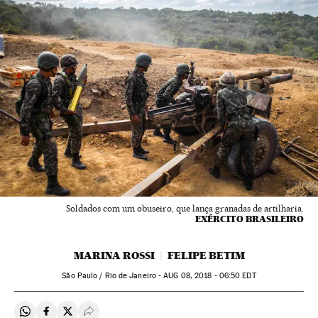
Soldados com um obuseiro, que lança granadas de artilharia.
EXÉRCITO BRASILEIRO
MARINA ROSSI
FELIPE BETIM
São Paulo / Rio de Janeiro -
AUG
08, 2018 - 06:50
EDT
Compartir en Whatsapp
Compartir en Facebook
Compartir en Twitter
Desplegar Redes Sociales