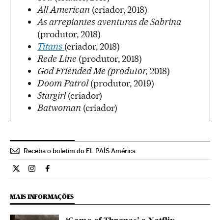
All American
(criador, 2018)
As arrepiantes aventuras de Sabrina
(produtor, 2018)
Titans
(criador, 2018)
Rede Line
(produtor, 2018)
God Friended Me (produtor,
2018)
Doom Patrol
(produtor, 2019)
Stargirl
(criador)
Batwoman
(criador)
Receba o boletim do EL PAÍS América
Cultura El País Brasil en Twitter
Cultura El País Brasil en Instagram
Cultura El País Brasil en Facebook
MAIS INFORMAÇÕES