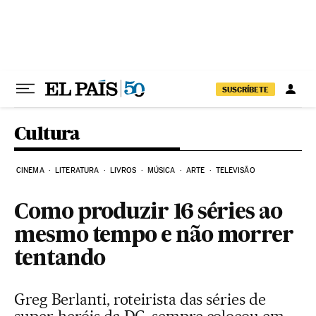
Pular para o conteúdo
SUSCRÍBETE
Cultura
CINEMA
LITERATURA
LIVROS
MÚSICA
ARTE
TELEVISÃO
Como produzir 16 séries ao
mesmo tempo e não morrer
tentando
Greg Berlanti, roteirista das séries de