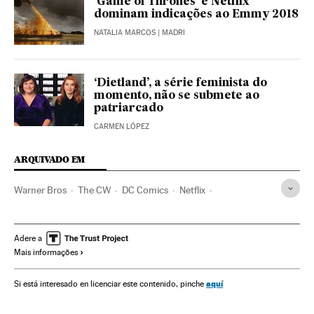
‘Game of Thrones’ e Netflix
dominam indicações ao Emmy 2018
NATALIA MARCOS
| MADRI
‘Dietland’, a série feminista do
momento, não se submete ao
patriarcado
CARMEN LÓPEZ
ARQUIVADO EM
Warner Bros
The CW
DC Comics
Netflix
Séries americanas
Editoriais
DC Entertainment
Super-heróis
Histórias em quadrinhos
Adere a
Mais informações
Personagens ficção
Cadeias televisão
Séries tv
Televisão
Programação
Cultura
Meios comunicação
aquí
Si está interesado en licenciar este contenido, pinche
Comunicação