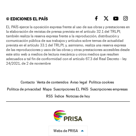
©
EDICIONES EL PAÍS
EL PAÍS BRASIL EN
EL PAÍS BRASI
EL PAÍS B
EL PA
EL PAÍS ejerce la oposición expresa frente al uso de sus obras y prestaciones en
la elaboración de revistas de prensa prevista en el artículo 32.1 del TRLPI;
también realiza la reserva expresa frente a la reproducción, distribución y
comunicación pública de sus trabajos y artículos sobre temas de actualidad
prevista en el artículo 33.1 del TRLPI; y, asimismo, realiza una reserva expresa
de las reproducciones y usos de las obras y otras prestaciones accesibles desde
este sitio web a medios de lectura mecánica u otros medios que resulten
adecuados a tal fin de conformidad con el artículo 67.3 del Real Decreto - ley
24/2021, de 2 de noviembre
Contacto
Venta de contenidos
Aviso legal
Política cookies
Política de privacidad
Mapa
Suscripciones EL PAÍS
Suscripciones empresas
RSS
Índice
Noticias de hoy
Webs de PRISA