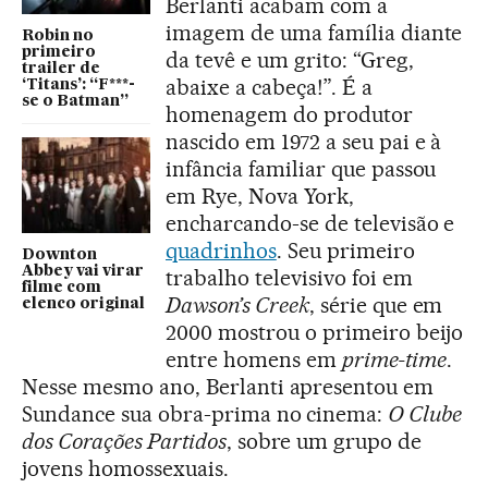
Berlanti acabam com a
imagem de uma família diante
Robin no
primeiro
da tevê e um grito: “Greg,
trailer de
abaixe a cabeça!”. É a
‘Titans’: “F***-
se o Batman”
homenagem do produtor
nascido em 1972 a seu pai e à
infância familiar que passou
em Rye, Nova York,
encharcando-se de televisão e
quadrinhos
. Seu primeiro
Downton
Abbey vai virar
trabalho televisivo foi em
filme com
Dawson’s Creek
, série que em
elenco original
2000 mostrou o primeiro beijo
entre homens em
prime-time
.
Nesse mesmo ano, Berlanti apresentou em
Sundance sua obra-prima no cinema:
O Clube
dos Corações Partidos
, sobre um grupo de
jovens homossexuais.