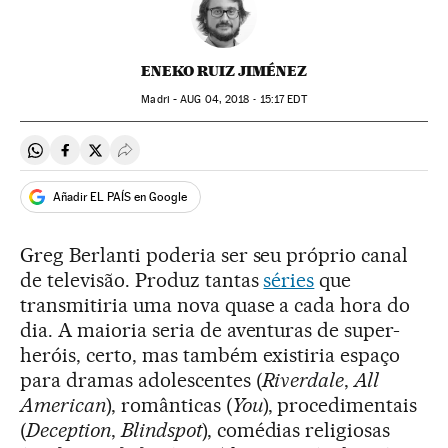
ENEKO RUIZ JIMÉNEZ
Madri -
AUG
04, 2018 - 15:17
EDT
Compartir en Whatsapp
Compartir en Facebook
Compartir en Twitter
Desplegar Redes Sociales
Añadir EL PAÍS en Google
Greg Berlanti poderia ser seu próprio canal
de televisão. Produz tantas
séries
que
transmitiria uma nova quase a cada hora do
dia. A maioria seria de aventuras de super-
heróis, certo, mas também existiria espaço
para dramas adolescentes (
Riverdale
,
All
American
), românticas (
You
), procedimentais
(
Deception
,
Blindspot
), comédias religiosas