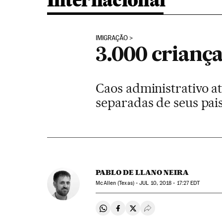
Internacional
IMIGRAÇÃO
3.000 crianç
Caos administrativo a
separadas de seus pais
PABLO DE LLANO NEIRA
McAllen (Texas) -
JUL
10, 2018 - 17:27
EDT
Compartir en Whatsapp
Compartir en Facebook
Compartir en Twitter
Desplegar Redes Soci