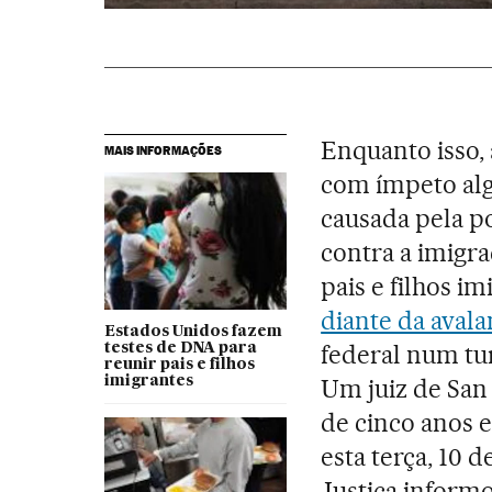
Enquanto isso,
MAIS INFORMAÇÕES
com ímpeto alg
causada pela po
contra a imigra
pais e filhos i
diante da avala
Estados Unidos fazem
federal num tur
testes de DNA para
reunir pais e filhos
imigrantes
Um juiz de San
de cinco anos 
esta terça, 10 
Justiça informo