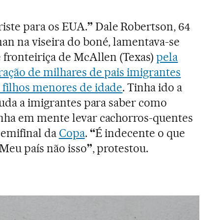
iste para os EUA.
”
Dale Robertson, 64
an na viseira do boné, lamentava-se
fronteiriça de McAllen (Texas)
pela
ração de milhares de pais imigrantes
filhos menores de idade
. Tinha ido a
juda a imigrantes para saber como
nha em mente levar cachorros-quentes
semifinal da
Copa
.
“
É indecente o que
 Meu país não isso
”
, protestou.