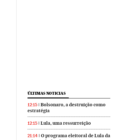
ÚLTIMAS NOTICIAS
Bolsonaro, a destruição como
12:15
estratégia
Lula, uma ressurreição
12:15
O programa eleitoral de Lula da
21:14