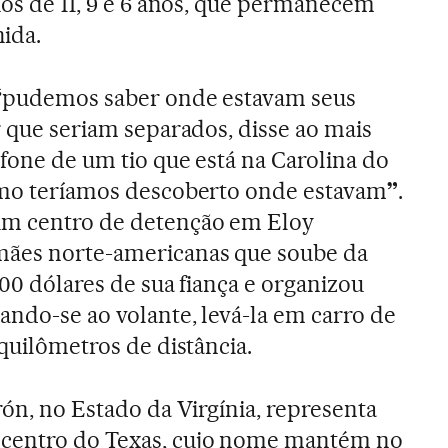
hos de 11, 9 e 6 anos, que permanecem
ida.
“
pudemos saber onde estavam seus
r que seriam separados, disse ao mais
efone de um tio que está na Carolina do
como teríamos descoberto onde estavam
”
.
um centro de detenção em Eloy
mães norte-americanas que soube da
500 dólares de sua fiança e organizou
ando-se ao volante, levá-la em carro de
 quilômetros de distância.
ón, no Estado da Virgínia, representa
 centro do Texas, cujo nome mantém no