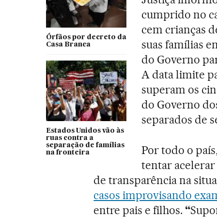
cumprido no c
cem crianças d
Órfãos por decreto da
suas famílias e
Casa Branca
do Governo par
A data limite 
superam os cin
do Governo dos
separados de se
Estados Unidos vão às
ruas contra a
separação de famílias
Por todo o paí
na fronteira
tentar acelerar
de transparência na situ
casos improvisando ex
entre pais e filhos.
“
Supon