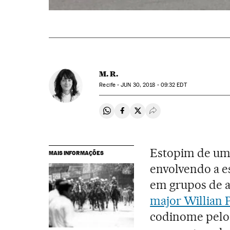
M. R.
Recife -
JUN
30, 2018 - 09:32
EDT
Compartir en Whatsapp
Compartir en Facebook
Compartir en Twitter
Desplegar Redes Soci
Estopim de um 
MAIS INFORMAÇÕES
envolvendo a e
em grupos de at
major Willian P
codinome pelo q