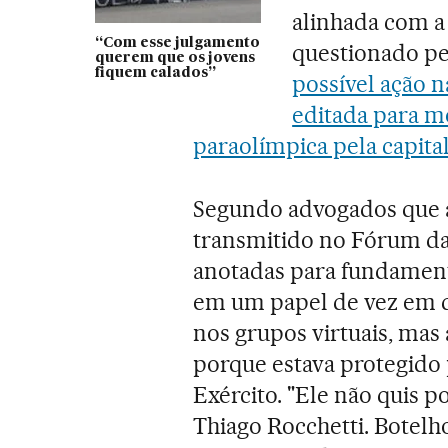
alinhada com a 
“Com esse julgamento
questionado pe
querem que os jovens
fiquem calados”
possível ação 
editada para m
paraolímpica pela capital
Segundo advogados que
transmitido no Fórum da 
anotadas para fundament
em um papel de vez em q
nos grupos virtuais, mas
porque estava protegido
Exército. "Ele não quis p
Thiago Rocchetti. Botel