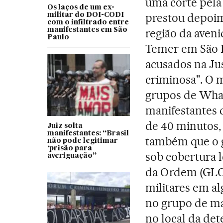
uma corte pela 
Os laços de um ex-
prestou depoim
militar do DOI-CODI
com o infiltrado entre
manifestantes em São
região da aveni
Paulo
Temer em São P
acusados na Ju
criminosa". O m
grupos de Wha
manifestantes 
de 40 minutos,
Juiz solta
manifestantes: “Brasil
também que o gr
não pode legitimar
‘prisão para
sob cobertura l
averiguação”
da Ordem (GLO)
militares em al
no grupo de ma
no local da dete