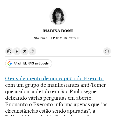
MARINA ROSSI
São Paulo -
SEP
12, 2016 - 19:55
EDT
Compartir en Whatsapp
Compartir en Facebook
Compartir en Twitter
Desplegar Redes Sociales
Come
Añadir EL PAÍS en Google
O envolvimento de um capitão do Exército
com um grupo de manifestantes anti-Temer
que acabaria detido em São Paulo segue
deixando várias perguntas em aberto.
Enquanto o Exército informa apenas que "as
circunstâncias estão sendo apuradas", a