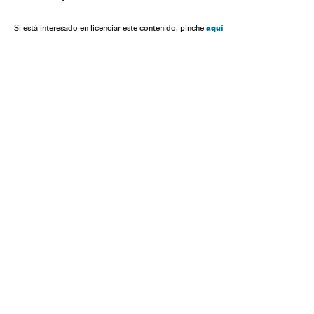
Defesa
América
Problemas sociais
Sociedade
Willian Pina Botelho
aquí
Si está interesado en licenciar este contenido, pinche