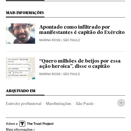
MAIS INFORMAÇÕES
Apontado como infiltrado por
manifestantes é capitão do Exército
MARINA ROSSI
| SÃO PAULO
“Quero milhões de beijos por essa
ação heroica”, disse o capitão
MARINA ROSSI
| SÃO PAULO
ARQUIVADO EM
Exército profissional
Manifestações
São Paulo
Protestos sociais
Forças armadas
Estado São Paulo
Mal-estar social
Brasil
América do Sul
América Latina
Adere a
Mais informações