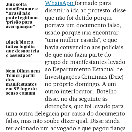
WhatsApp
formado para
Juiz solta
discutir a ida ao protesto, disse
manifestantes:
“Brasil não
que não foi detido porque
pode legitimar
‘prisão para
portava um documento falso,
averiguação”
usado porque iria encontrar
"uma mulher casada", e que
Black bloc: a
havia convencido aos policiais
tática fugidia
que desnorteia
de que não fazia parte do
e assusta SP
grupo de manifestantes levado
ao Departamento Estadual de
Nem Dilma nem
Investigações Criminais (Deic)
Temer: perfil
dos
no próprio domingo. A um
manifestantes
em SP foge do
outro interlocutor, Botelho
senso comum
disse, no dia seguinte às
detenções, que foi levado para
uma outra delegacia por causa do documento
falso, mas não soube dizer qual. Disse ainda
ter acionado um advogado e que pagou fiança