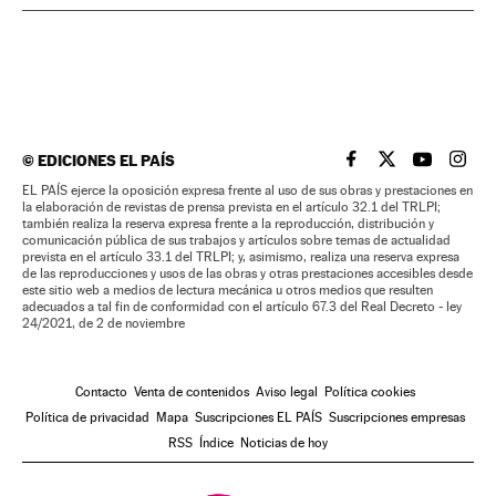
©
EDICIONES EL PAÍS
EL PAÍS BRASIL EN
EL PAÍS BRASI
EL PAÍS B
EL PA
EL PAÍS ejerce la oposición expresa frente al uso de sus obras y prestaciones en
la elaboración de revistas de prensa prevista en el artículo 32.1 del TRLPI;
también realiza la reserva expresa frente a la reproducción, distribución y
comunicación pública de sus trabajos y artículos sobre temas de actualidad
prevista en el artículo 33.1 del TRLPI; y, asimismo, realiza una reserva expresa
de las reproducciones y usos de las obras y otras prestaciones accesibles desde
este sitio web a medios de lectura mecánica u otros medios que resulten
adecuados a tal fin de conformidad con el artículo 67.3 del Real Decreto - ley
24/2021, de 2 de noviembre
Contacto
Venta de contenidos
Aviso legal
Política cookies
Política de privacidad
Mapa
Suscripciones EL PAÍS
Suscripciones empresas
RSS
Índice
Noticias de hoy