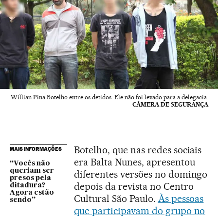
Willian Pina Botelho entre os detidos. Ele não foi levado para a delegacia.
CÂMERA DE SEGURANÇA
Botelho, que nas redes sociais
MAIS INFORMAÇÕES
era Balta Nunes, apresentou
“Vocês não
queriam ser
diferentes versões no domingo
presos pela
depois da revista no Centro
ditadura?
Agora estão
Cultural São Paulo.
Às pessoas
sendo”
que participavam do grupo no