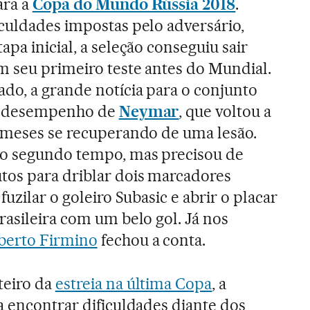
ara a
Copa do Mundo Rússia 2018
.
culdades impostas pelo adversário,
apa inicial, a seleção conseguiu sair
m seu primeiro teste antes do Mundial.
do, a grande notícia para o conjunto
 o desempenho de
Neymar
, que voltou a
s meses se recuperando de uma lesão.
no segundo tempo, mas precisou de
tos para driblar dois marcadores
fuzilar o goleiro Subasic e abrir o placar
rasileira com um belo gol. Já nos
berto Firmino
fechou a conta.
teiro da
estreia na última Copa
, a
a encontrar dificuldades diante dos