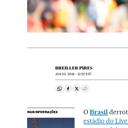
BREILLER PIRES
JUN
03, 2018 - 12:52
EDT
Compartir en Whatsapp
Compartir en Facebook
Compartir en Twitter
Desplegar Redes Soci
O
Brasil
derro
MAIS INFORMAÇÕES
estádio do Liv