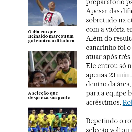
preparatório p
Apesar das difi
sobretudo na et
com a vitória e
O dia em que
Além do resulta
Reinaldo marcou um
gol contra a ditadura
canarinho foi
atuar após trê
Ele entrou só 
apenas 23 minu
dentro da área, 
para a equipe b
A seleção que
despreza sua gente
acréscimos,
Ro
Repetindo o ro
seleção voltou 