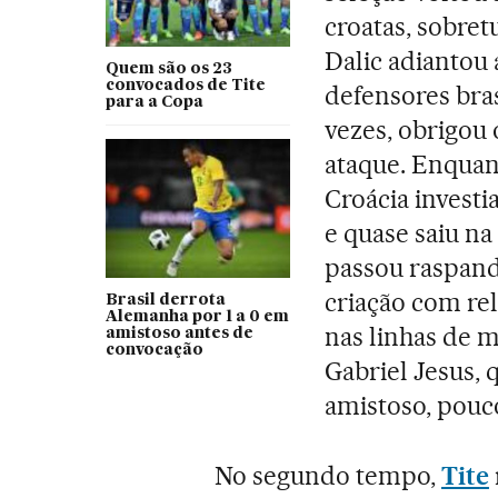
croatas, sobret
Dalic adiantou
Quem são os 23
convocados de Tite
defensores bras
para a Copa
vezes, obrigou 
ataque. Enquant
Croácia investi
e quase saiu n
passou raspando
criação com re
Brasil derrota
Alemanha por 1 a 0 em
nas linhas de m
amistoso antes de
convocação
Gabriel Jesus, 
amistoso, pouc
No segundo tempo,
Tite