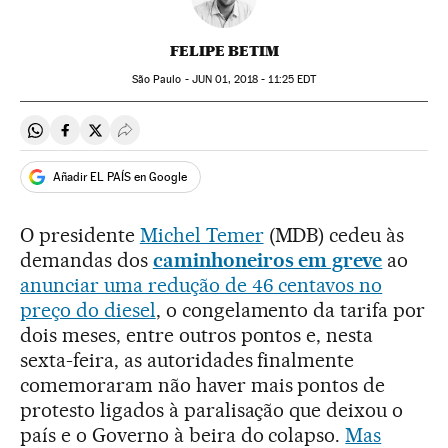
FELIPE BETIM
São Paulo -
JUN
01, 2018 - 11:25
EDT
Compartir en Whatsapp
Compartir en Facebook
Compartir en Twitter
Desplegar Redes Sociales
Añadir EL PAÍS en Google
O presidente
Michel Temer
(MDB) cedeu às
demandas dos
caminhoneiros em greve
ao
anunciar uma redução de 46 centavos no
preço do diesel
, o congelamento da tarifa por
dois meses, entre outros pontos e, nesta
sexta-feira, as autoridades finalmente
comemoraram não haver mais pontos de
protesto ligados à paralisação que deixou o
país e o Governo à beira do colapso.
Mas