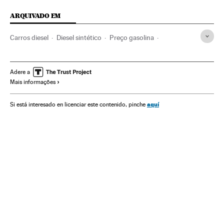
ARQUIVADO EM
Carros diesel
Diesel sintético
Preço gasolina
Caminhões
Michel Temer
Gasolina
Combustíveis sintéticos
Gasóleo
Preço combustíveis
Adere a
Mais informações
Combustíveis
Petróleo
Preço energia
Carros
Greves
Combustíveis fósseis
Mercado energético
aquí
Si está interesado en licenciar este contenido, pinche
Brasil
Veículos
Combustíveis
Saúde pública
América Latina
América do Sul
Energia não renovável
América
Fontes energia