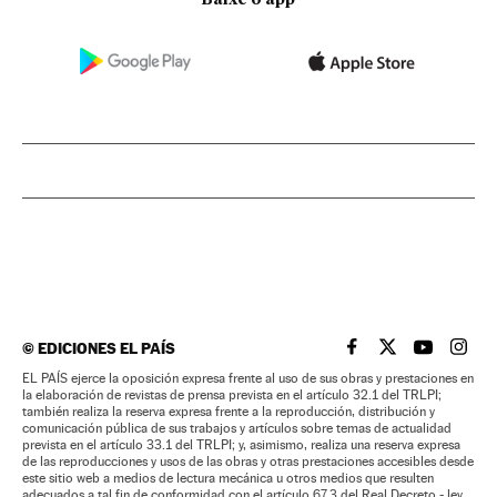
Baixe o app
©
EDICIONES EL PAÍS
EL PAÍS BRASIL EN
EL PAÍS BRASI
EL PAÍS B
EL PA
EL PAÍS ejerce la oposición expresa frente al uso de sus obras y prestaciones en
la elaboración de revistas de prensa prevista en el artículo 32.1 del TRLPI;
también realiza la reserva expresa frente a la reproducción, distribución y
comunicación pública de sus trabajos y artículos sobre temas de actualidad
prevista en el artículo 33.1 del TRLPI; y, asimismo, realiza una reserva expresa
de las reproducciones y usos de las obras y otras prestaciones accesibles desde
este sitio web a medios de lectura mecánica u otros medios que resulten
adecuados a tal fin de conformidad con el artículo 67.3 del Real Decreto - ley