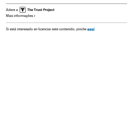
Sexualidade
Força segurança
América do Sul
Adere a
Mais informações
América Latina
Governo
Ministérios
América
Administração Estado
Justiça
Política
aquí
Si está interesado en licenciar este contenido, pinche
Administração pública
Sociedade