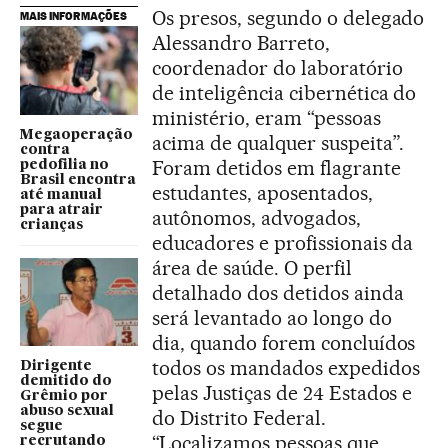
Os presos, segundo o delegado
MAIS INFORMAÇÕES
Alessandro Barreto,
coordenador do laboratório
de inteligência cibernética do
ministério, eram “pessoas
Megaoperação
acima de qualquer suspeita”.
contra
Foram detidos em flagrante
pedofilia no
Brasil encontra
estudantes, aposentados,
até manual
para atrair
autônomos, advogados,
crianças
educadores e profissionais da
área de saúde. O perfil
detalhado dos detidos ainda
será levantado ao longo do
dia, quando forem concluídos
todos os mandados expedidos
Dirigente
demitido do
pelas Justiças de 24 Estados e
Grêmio por
abuso sexual
do Distrito Federal.
segue
“Localizamos pessoas que
recrutando