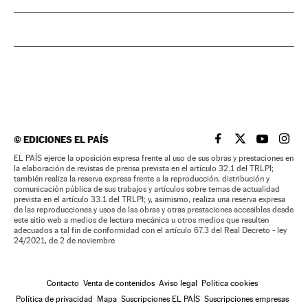
©
EDICIONES EL PAÍS
EL PAÍS BRASIL EN
EL PAÍS BRASI
EL PAÍS B
EL PA
EL PAÍS ejerce la oposición expresa frente al uso de sus obras y prestaciones en
la elaboración de revistas de prensa prevista en el artículo 32.1 del TRLPI;
también realiza la reserva expresa frente a la reproducción, distribución y
comunicación pública de sus trabajos y artículos sobre temas de actualidad
prevista en el artículo 33.1 del TRLPI; y, asimismo, realiza una reserva expresa
de las reproducciones y usos de las obras y otras prestaciones accesibles desde
este sitio web a medios de lectura mecánica u otros medios que resulten
adecuados a tal fin de conformidad con el artículo 67.3 del Real Decreto - ley
24/2021, de 2 de noviembre
Contacto
Venta de contenidos
Aviso legal
Política cookies
Política de privacidad
Mapa
Suscripciones EL PAÍS
Suscripciones empresas