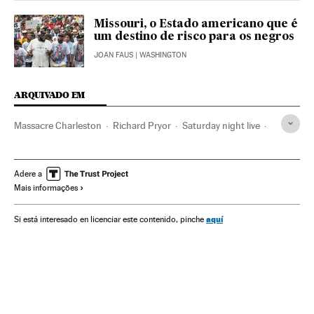
Missouri, o Estado americano que é
um destino de risco para os negros
JOAN FAUS
| WASHINGTON
ARQUIVADO EM
Massacre Charleston
Richard Pryor
Saturday night live
Violência policial
Youtube
Violência racial
Redes sociais
Conflitos raciais
Estados Unidos
Adere a
Mais informações
Racismo
Violência
Polícia
Movimentos sociais
Séries tv
Música
Discriminação
Programa tv
aquí
Si está interesado en licenciar este contenido, pinche
Internet
América
Televisão
Programação
Meios comunicação
Sociedade
Comunicação
Childish Gambino
Verne