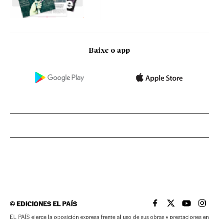
Baixe o app
©
EDICIONES EL PAÍS
EL PAÍS BRASIL EN
EL PAÍS BRASI
EL PAÍS B
EL PA
EL PAÍS ejerce la oposición expresa frente al uso de sus obras y prestaciones en