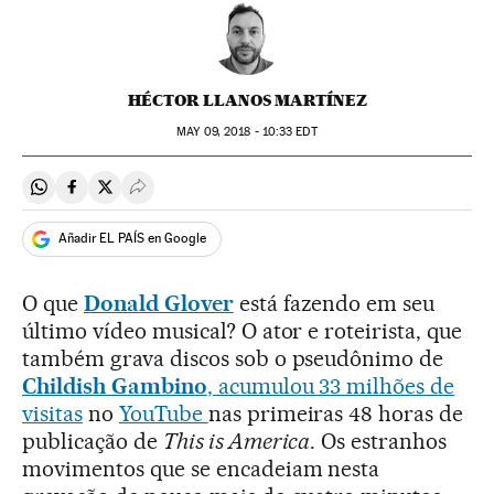
HÉCTOR LLANOS MARTÍNEZ
MAY
09, 2018 - 10:33
EDT
Compartir en Whatsapp
Compartir en Facebook
Compartir en Twitter
Desplegar Redes Sociales
Añadir EL PAÍS en Google
O que
Donald Glover
está fazendo em seu
último vídeo musical? O ator e roteirista, que
também grava discos sob o pseudônimo de
Childish Gambino
, acumulou 33 milhões de
visitas
no
YouTube
nas primeiras 48 horas de
publicação de
This is America
. Os estranhos
movimentos que se encadeiam nesta