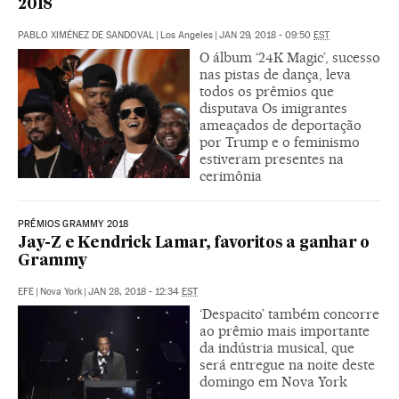
2018
PABLO XIMÉNEZ DE SANDOVAL
|
Los Angeles
|
JAN 29, 2018 - 09:50
EST
O álbum ‘24K Magic’, sucesso
nas pistas de dança, leva
todos os prêmios que
disputava Os imigrantes
ameaçados de deportação
por Trump e o feminismo
estiveram presentes na
cerimônia
PRÊMIOS GRAMMY 2018
Jay-Z e Kendrick Lamar, favoritos a ganhar o
Grammy
EFE
|
Nova York
|
JAN 28, 2018 - 12:34
EST
‘Despacito’ também concorre
ao prêmio mais importante
da indústria musical, que
será entregue na noite deste
domingo em Nova York