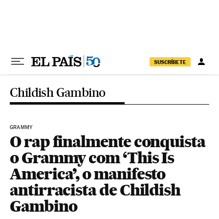
Pular para o conteúdo
SUSCRÍBETE
Childish Gambino
GRAMMY
O rap finalmente conquista
o Grammy com ‘This Is
America’, o manifesto
antirracista de Childish
Gambino