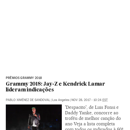
PRÊMIOS GRAMMY 2018
Grammy 2018: Jay-Z e Kendrick Lamar
lideram indicações
PABLO XIMÉNEZ DE SANDOVAL
|
Los Angeles
|
NOV 28, 2017 - 10:24
EST
'Despacito', de Luis Fonsi e
Daddy Yanke, concorre ao
troféu de melhor canção do
ano Veja a lista completa
com todos os indicados à 60ª