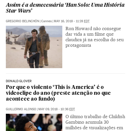
Assim é a desnecessária ‘Han Solo: Uma História
Star Wars’
GREGORIO BELINCHÓN
|
Cannes
|
MAY 16, 2018 - 11:28
EDT
Ron Howard não consegue
dar vida a um filme que
claudica já na escolha do seu
protagonista
DONALD GLOVER
Por que o violento ‘This is America’ é o
videoclipe do ano (preste atenção no que
acontece ao fundo)
GUILLERMO ALONSO
|
MAY 09, 2018 - 10:36
EDT
O último trabalho de Childish
Gambino acumula 30
milhões de visualizações em