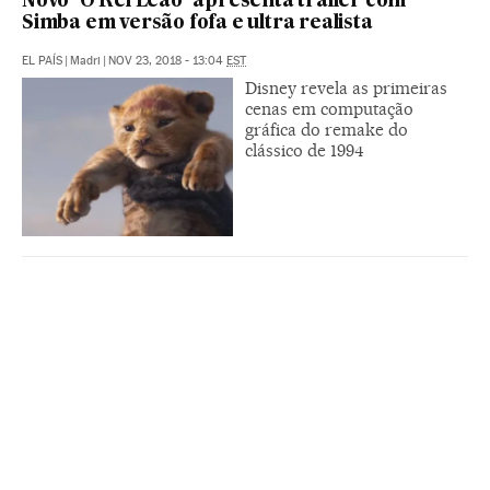
Novo ‘O Rei Leão’ apresenta trailer com
Simba em versão fofa e ultra realista
EL PAÍS
|
Madri
|
NOV 23, 2018 - 13:04
EST
Disney revela as primeiras
cenas em computação
gráfica do remake do
clássico de 1994