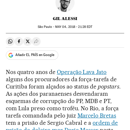
GIL ALESSI
São Paulo -
MAY
04, 2018 - 21:28
EDT
Compartir en Whatsapp
Compartir en Facebook
Compartir en Twitter
Desplegar Redes Sociales
Añadir EL PAÍS en Google
Nos quatro anos de
Operação Lava Jato
alguns dos procuradores da força-tarefa de
Curitiba foram alçados ao status de
popstars
.
As ações dos paranaenses desvendaram
esquemas de corrupção do PP, MDB e PT,
com Lula preso como troféu. No Rio, a força
tarefa comandada pelo juiz
Marcelo Bretas
tem a prisão de Sergio Cabral e a
ordem de
prisão do doleiro mor Dario Messer
nesta