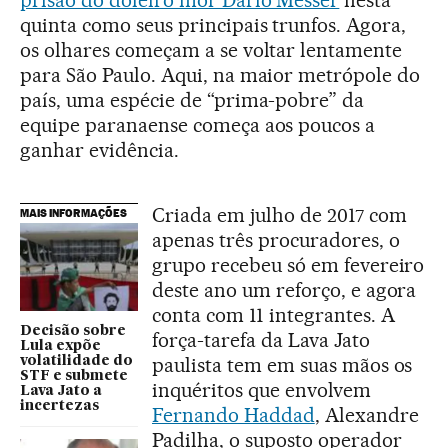
quinta como seus principais trunfos. Agora,
os olhares começam a se voltar lentamente
para São Paulo. Aqui, na maior metrópole do
país, uma espécie de “prima-pobre” da
equipe paranaense começa aos poucos a
ganhar evidência.
Criada em julho de 2017 com
MAIS INFORMAÇÕES
apenas três procuradores, o
grupo recebeu só em fevereiro
deste ano um reforço, e agora
conta com 11 integrantes. A
Decisão sobre
força-tarefa da Lava Jato
Lula expõe
paulista tem em suas mãos os
volatilidade do
STF e submete
inquéritos que envolvem
Lava Jato a
incertezas
Fernando Haddad
, Alexandre
Padilha, o suposto operador