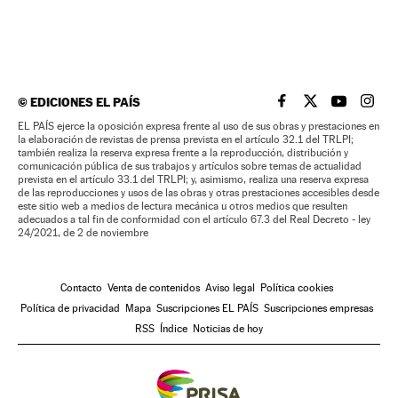
©
EDICIONES EL PAÍS
EL PAÍS BRASIL EN
EL PAÍS BRASI
EL PAÍS B
EL PA
EL PAÍS ejerce la oposición expresa frente al uso de sus obras y prestaciones en
la elaboración de revistas de prensa prevista en el artículo 32.1 del TRLPI;
también realiza la reserva expresa frente a la reproducción, distribución y
comunicación pública de sus trabajos y artículos sobre temas de actualidad
prevista en el artículo 33.1 del TRLPI; y, asimismo, realiza una reserva expresa
de las reproducciones y usos de las obras y otras prestaciones accesibles desde
este sitio web a medios de lectura mecánica u otros medios que resulten
adecuados a tal fin de conformidad con el artículo 67.3 del Real Decreto - ley
24/2021, de 2 de noviembre
Contacto
Venta de contenidos
Aviso legal
Política cookies
Política de privacidad
Mapa
Suscripciones EL PAÍS
Suscripciones empresas
RSS
Índice
Noticias de hoy