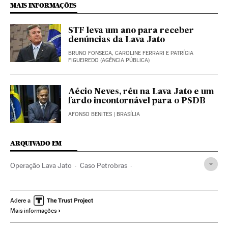
MAIS INFORMAÇÕES
STF leva um ano para receber
denúncias da Lava Jato
BRUNO FONSECA, CAROLINE FERRARI E PATRÍCIA
FIGUEIREDO (AGÊNCIA PÚBLICA)
Aécio Neves, réu na Lava Jato e um
fardo incontornável para o PSDB
AFONSO BENITES
| BRASÍLIA
ARQUIVADO EM
Operação Lava Jato
Caso Petrobras
Investigação policial
Estado São Paulo
Subornos
Financiamento ilegal
Lavagem dinheiro
Petrobras
Adere a
Mais informações
Polícia Federal
Corrupção política
Caixa dois