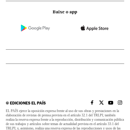
Baixe o app
©
EDICIONES EL PAÍS
EL PAÍS BRASIL EN
EL PAÍS BRASI
EL PAÍS B
EL PA
EL PAÍS ejerce la oposición expresa frente al uso de sus obras y prestaciones en la
elaboración de revistas de prensa prevista en el artículo 32.1 del TRLPI; también
realiza la reserva expresa frente a la reproducción, distribución y comunicación pública
de sus trabajos y artículos sobre temas de actualidad prevista en el artículo 33.1 del
TRLPI; y, asimismo, realiza una reserva expresa de las reproducciones y usos de las