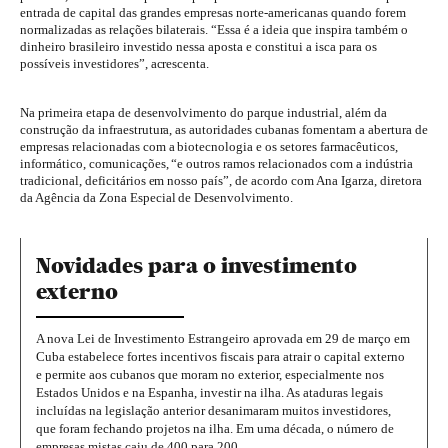
entrada de capital das grandes empresas norte-americanas quando forem
normalizadas as relações bilaterais. “Essa é a ideia que inspira também o
dinheiro brasileiro investido nessa aposta e constitui a isca para os
possíveis investidores”, acrescenta.
Na primeira etapa de desenvolvimento do parque industrial, além da
construção da infraestrutura, as autoridades cubanas fomentam a abertura de
empresas relacionadas com a biotecnologia e os setores farmacêuticos,
informático, comunicações, “e outros ramos relacionados com a indústria
tradicional, deficitários em nosso país”, de acordo com Ana Igarza, diretora
da Agência da Zona Especial de Desenvolvimento.
Novidades para o investimento
externo
A nova Lei de Investimento Estrangeiro aprovada em 29 de março em
Cuba estabelece fortes incentivos fiscais para atrair o capital externo
e permite aos cubanos que moram no exterior, especialmente nos
Estados Unidos e na Espanha, investir na ilha. As ataduras legais
incluídas na legislação anterior desanimaram muitos investidores,
que foram fechando projetos na ilha. Em uma década, o número de
empresas mistas caiu de 400 para 200.