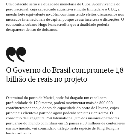
Um obstáculo sério é a dualidade monetária de Cuba. A convivência do
peso nacional, cuja capacidade aquisitiva é muito limitada, e o CUC, a
moeda forte equivalente ao dólar, continua tendo efeitos dissuasórios nos
mercados internacionais de capital porque causa incerteza e distorções. O
economista cubano Hugo Pons acredita que a dualidade poderia
desaparecer dentro de dois anos.
O Governo do Brasil compromete 1,8
bilhão de reais no projeto
O terminal do porto de Mariel, onde foi dragado um canal com
profundidade de 17,9 metros, poderá movimentar mais de 800.000
contêineres por ano, o dobro da capacidade do porto de Havana, cujos
principais clientes a partir de agora poderão ser iates e cruzeiros. O
consórcio de Cingapura PSA International, um dos maiores operadores
portuários do mundo com filiais em 15 países e 30 milhões de contêineres
em movimento, vai comandar o tráfego nesta espécie de King Kong na
bacia caribenha.