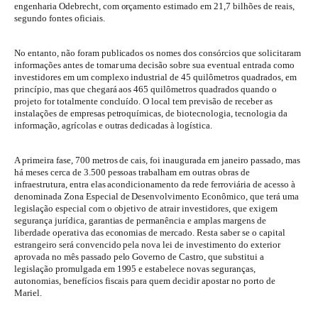
engenharia Odebrecht, com orçamento estimado em 21,7 bilhões de reais,
segundo fontes oficiais.
No entanto, não foram publicados os nomes dos consórcios que solicitaram
informações antes de tomar uma decisão sobre sua eventual entrada como
investidores em um complexo industrial de 45 quilômetros quadrados, em
princípio, mas que chegará aos 465 quilômetros quadrados quando o
projeto for totalmente concluído. O local tem previsão de receber as
instalações de empresas petroquímicas, de biotecnologia, tecnologia da
informação, agrícolas e outras dedicadas à logística.
A primeira fase, 700 metros de cais, foi inaugurada em janeiro passado, mas
há meses cerca de 3.500 pessoas trabalham em outras obras de
infraestrutura, entra elas acondicionamento da rede ferroviária de acesso à
denominada Zona Especial de Desenvolvimento Econômico, que terá uma
legislação especial com o objetivo de atrair investidores, que exigem
segurança jurídica, garantias de permanência e amplas margens de
liberdade operativa das economias de mercado. Resta saber se o capital
estrangeiro será convencido pela nova lei de investimento do exterior
aprovada no mês passado pelo Governo de Castro, que substitui a
legislação promulgada em 1995 e estabelece novas seguranças,
autonomias, benefícios fiscais para quem decidir apostar no porto de
Mariel.