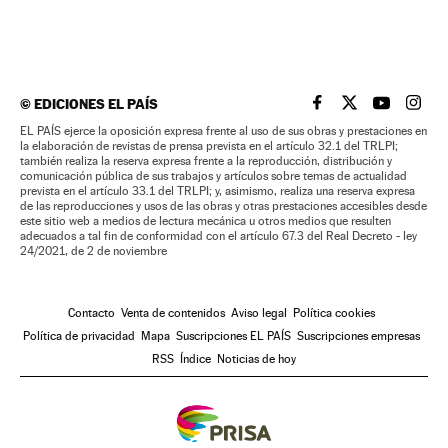
©
EDICIONES EL PAÍS
EL PAÍS BRASIL EN
EL PAÍS BRASI
EL PAÍS B
EL PA
EL PAÍS ejerce la oposición expresa frente al uso de sus obras y prestaciones en
la elaboración de revistas de prensa prevista en el artículo 32.1 del TRLPI;
también realiza la reserva expresa frente a la reproducción, distribución y
comunicación pública de sus trabajos y artículos sobre temas de actualidad
prevista en el artículo 33.1 del TRLPI; y, asimismo, realiza una reserva expresa
de las reproducciones y usos de las obras y otras prestaciones accesibles desde
este sitio web a medios de lectura mecánica u otros medios que resulten
adecuados a tal fin de conformidad con el artículo 67.3 del Real Decreto - ley
24/2021, de 2 de noviembre
Contacto
Venta de contenidos
Aviso legal
Política cookies
Política de privacidad
Mapa
Suscripciones EL PAÍS
Suscripciones empresas
RSS
Índice
Noticias de hoy