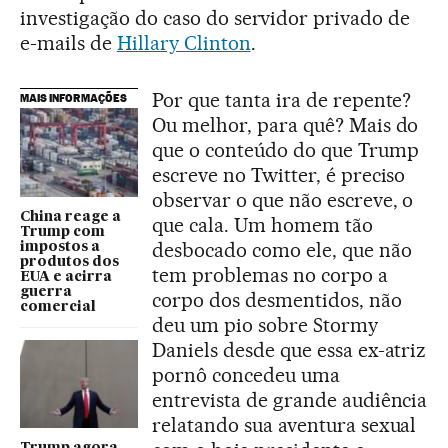
investigação do caso do servidor privado de
e-mails de
Hillary Clinton
.
Por que tanta ira de repente?
MAIS INFORMAÇÕES
Ou melhor, para quê? Mais do
que o conteúdo do que Trump
escreve no Twitter, é preciso
observar o que não escreve, o
China reage a
que cala. Um homem tão
Trump com
desbocado como ele, que não
impostos a
produtos dos
tem problemas no corpo a
EUA e acirra
guerra
corpo dos desmentidos, não
comercial
deu um pio sobre Stormy
Daniels desde que essa ex-atriz
pornô concedeu uma
entrevista de grande audiência
relatando sua aventura sexual