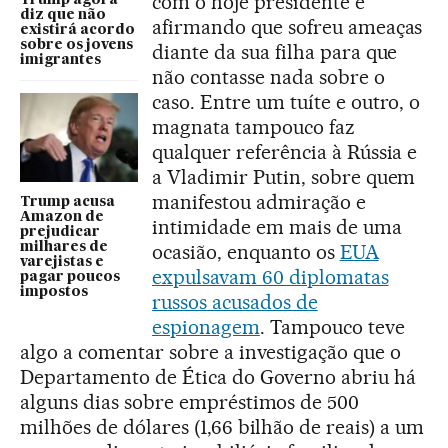
com o hoje presidente e
Trump agora
diz que não
afirmando que sofreu ameaças
existirá acordo
sobre os jovens
diante da sua filha para que
imigrantes
não contasse nada sobre o
caso. Entre um tuíte e outro, o
magnata tampouco faz
qualquer referência à Rússia e
a Vladimir Putin, sobre quem
manifestou admiração e
Trump acusa
Amazon de
intimidade em mais de uma
prejudicar
milhares de
ocasião, enquanto os
EUA
varejistas e
expulsavam 60 diplomatas
pagar poucos
impostos
russos acusados de
espionagem
. Tampouco teve
algo a comentar sobre a investigação que o
Departamento de Ética do Governo abriu há
alguns dias sobre empréstimos de 500
milhões de dólares (1,66 bilhão de reais) a um