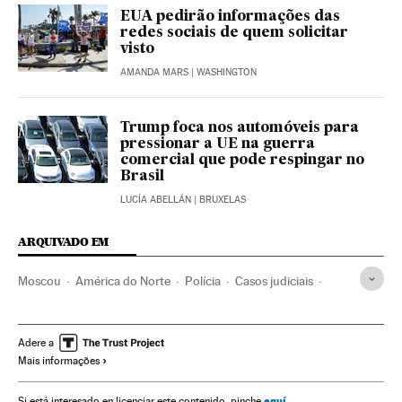
EUA pedirão informações das
redes sociais de quem solicitar
visto
AMANDA MARS
| WASHINGTON
Trump foca nos automóveis para
pressionar a UE na guerra
comercial que pode respingar no
Brasil
LUCÍA ABELLÁN
| BRUXELAS
ARQUIVADO EM
Moscou
América do Norte
Polícia
Casos judiciais
Governo
Força segurança
Eleições
América
Administração Estado
Empresas
Twitter
Internet
Adere a
Mais informações
Europa
Administração pública
Política
Economia
Justiça
Donald Trump
Trama russa
Casa Branca
aquí
Si está interesado en licenciar este contenido, pinche