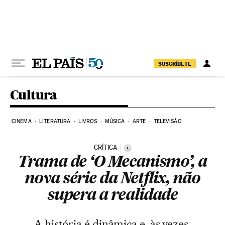
Pular para o conteúdo
SUSCRÍBETE
Cultura
CINEMA
LITERATURA
LIVROS
MÚSICA
ARTE
TELEVISÃO
CRÍTICA
i
Trama de ‘O Mecanismo’, a
nova série da Netflix, não
supera a realidade
A história é dinâmica e, às vezes,