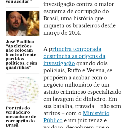
vou aceitar”
investigação contra o maior
esquema de corrupção do
Brasil, uma história que
inquieta os brasileiros desde
março de 2014.
José Padilha:
“As eleições
A p
rimeira temporada
não colocam
destrincha as origens da
frente a frente
partidos
investigação
quando dois
políticos, e sim
quadrilhas”
policiais, Ruffo e Verena, se
propõem a acabar com o
negócio milionário de um
astuto criminoso especializado
em lavagem de dinheiro. Em
sua batalha, travada – não sem
Por trás do
atritos – com o
Ministério
verdadeiro
mecanismo de
Público
e um juiz tenaz e
corrupção do
Brasil
vaidoso, descobrem que o