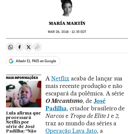
MARÍA MARTÍN
MAR
26, 2018 - 12:35
EDT
Compartir en Whatsapp
Compartir en Facebook
Compartir en Twitter
Desplegar Redes Sociales
Añadir EL PAÍS en Google
A
Netflix
acaba de lançar sua
MAIS INFORMAÇÕES
mais recente produção e não
escapará da polêmica. A série
O Mecanismo
, de
José
Padilha
, criador brasileiro de
Lula afirma que
Narcos
e
Tropa de Elite 1
e
2
,
processará
traz ao mundo das séries a
Netflix por
série de José
Operação Lava Jato
, a
Padilha: “Não