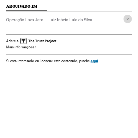
ARQUIVADO EM
Operação Lava Jato
Luiz Inácio Lula da Silva
Ministério Público Federal
José Padilha
Crises políticas
Michel Temer
Investigação policial
Dilma Rousseff
Adere a
Mais informações
Netflix
Caso Petrobras
Financiamento ilegal
Polícia Federal
Procuradoria
Corrupção política
aquí
Si está interesado en licenciar este contenido, pinche
Caixa dois
Séries tv
Brasil
Polícia
Poder judicial
Programa tv
Internet
Televisão
Partido dos Trabalhadores
Partidos políticos
Política