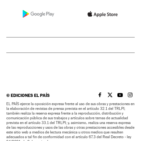
©
EDICIONES EL PAÍS
EL PAÍS BRASIL EN
EL PAÍS BRASI
EL PAÍS B
EL PA
EL PAÍS ejerce la oposición expresa frente al uso de sus obras y prestaciones en
la elaboración de revistas de prensa prevista en el artículo 32.1 del TRLPI;
también realiza la reserva expresa frente a la reproducción, distribución y
comunicación pública de sus trabajos y artículos sobre temas de actualidad
prevista en el artículo 33.1 del TRLPI; y, asimismo, realiza una reserva expresa
de las reproducciones y usos de las obras y otras prestaciones accesibles desde
este sitio web a medios de lectura mecánica u otros medios que resulten
adecuados a tal fin de conformidad con el artículo 67.3 del Real Decreto - ley