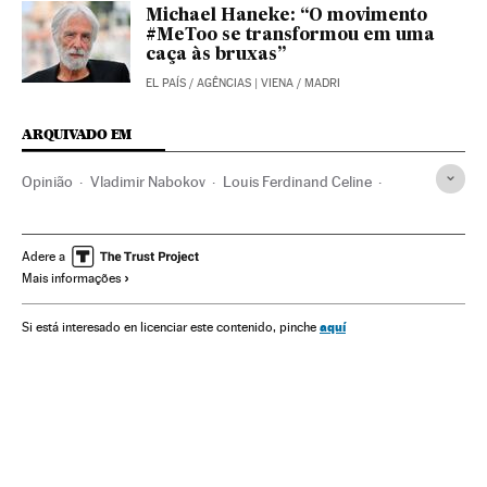
Michael Haneke: “O movimento
#MeToo se transformou em uma
caça às bruxas”
EL PAÍS
/
AGÊNCIAS
| VIENA / MADRI
ARQUIVADO EM
Opinião
Vladimir Nabokov
Louis Ferdinand Celine
William Faulkner
Georges Bataille
Feminismo
Machismo
Sexismo
Direitos mulher
Adere a
Mais informações
Movimentos sociais
Mulheres
Relações gênero
Preconceitos
Problemas sociais
Sociedade
aquí
Si está interesado en licenciar este contenido, pinche