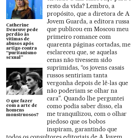
resto da vida? Lembro, a
propósito, que a diretora de A
Jovem Guarda, a editora russa
Catherine
que publicou em Moscou meu
Deneuve pede
perdão às
primeiro romance com
vítimas de
quarenta páginas cortadas, me
abusos após
artigo contra
esclareceu que, se aquelas
“puritanismo
sexual”
cenas não tivessem sido
suprimidas, “os jovens casais
russos sentiriam tanta
vergonha depois de lê-las que
não poderiam se olhar na
cara”. Quando lhe perguntei
O que fazer
como podia saber disso, ela
com a arte de
homens
me tranquilizou, com o olhar
monstruosos?
piedoso que os bobos
inspiram, garantindo que
todos os consultores editoriais de A Jovem