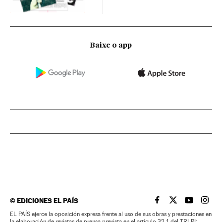
Baixe o app
©
EDICIONES EL PAÍS
EL PAÍS BRASIL EN
EL PAÍS BRASI
EL PAÍS B
EL PA
EL PAÍS ejerce la oposición expresa frente al uso de sus obras y prestaciones en
la elaboración de revistas de prensa prevista en el artículo 32.1 del TRLPI;