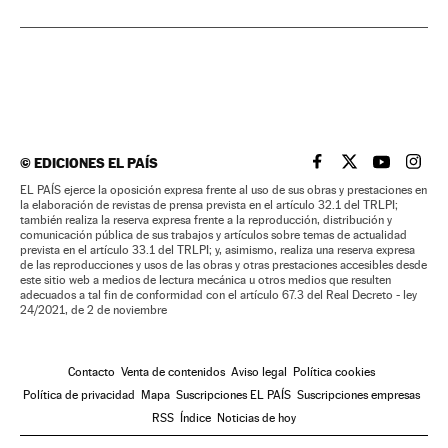
©
EDICIONES EL PAÍS
EL PAÍS BRASIL EN
EL PAÍS BRASI
EL PAÍS B
EL PA
EL PAÍS ejerce la oposición expresa frente al uso de sus obras y prestaciones en
la elaboración de revistas de prensa prevista en el artículo 32.1 del TRLPI;
también realiza la reserva expresa frente a la reproducción, distribución y
comunicación pública de sus trabajos y artículos sobre temas de actualidad
prevista en el artículo 33.1 del TRLPI; y, asimismo, realiza una reserva expresa
de las reproducciones y usos de las obras y otras prestaciones accesibles desde
este sitio web a medios de lectura mecánica u otros medios que resulten
adecuados a tal fin de conformidad con el artículo 67.3 del Real Decreto - ley
24/2021, de 2 de noviembre
Contacto
Venta de contenidos
Aviso legal
Política cookies
Política de privacidad
Mapa
Suscripciones EL PAÍS
Suscripciones empresas
RSS
Índice
Noticias de hoy