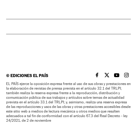
©
EDICIONES EL PAÍS
EL PAÍS BRASIL EN
EL PAÍS BRASI
EL PAÍS B
EL PA
EL PAÍS ejerce la oposición expresa frente al uso de sus obras y prestaciones en
la elaboración de revistas de prensa prevista en el artículo 32.1 del TRLPI;
también realiza la reserva expresa frente a la reproducción, distribución y
comunicación pública de sus trabajos y artículos sobre temas de actualidad
prevista en el artículo 33.1 del TRLPI; y, asimismo, realiza una reserva expresa
de las reproducciones y usos de las obras y otras prestaciones accesibles desde
este sitio web a medios de lectura mecánica u otros medios que resulten
adecuados a tal fin de conformidad con el artículo 67.3 del Real Decreto - ley
24/2021, de 2 de noviembre